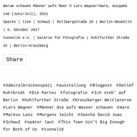
Warum schauen Männer aufs Meer © Lars Wagner/mare, Ausgabe
140 (Juni/Juli), 2021
Sparks | live
| SchwuZ |
Rollbergstraße 26 | Berlin-Neukölln
| 6. Oktober 2017
tunnel19 e.V. | Galerie für Fotografie | Kohlfurther Straße
42 | Berlin-Kreuzberg
Share
#
Admiralbrückenspäti
#
ausstellung
#
Blogpost
#
Detlef
Kuhlbrodt
#
Die Partei
#
fotografie
#
Ich steh' auf
Berlin
#
Kohlfurther Straße
#
Kreuzberger Weltlaterne
#
Lars Wagner
#
Männer die aufs Wasser schauen
#
mare
#
Markus Lanz
#
Morgens leicht
#
Sascha David Joao
#
SchwuZ
#
später laut
#
This Town Ain't Big Enough
for Both of Us
#
tunnel19