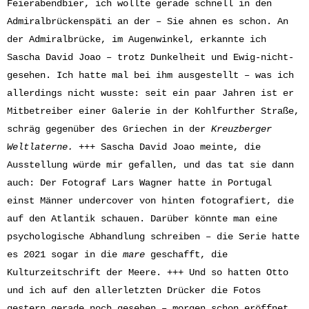
Feierabendbier, ich wollte gerade schnell in den
Admiralbrückenspäti an der – Sie ahnen es schon. An
der Admiralbrücke, im Augenwinkel, erkannte ich
Sascha David Joao – trotz Dunkelheit und Ewig-nicht-
gesehen. Ich hatte mal bei ihm ausgestellt – was ich
allerdings nicht wusste: seit ein paar Jahren ist er
Mitbetreiber einer Galerie in der Kohlfurther Straße,
schräg gegenüber des Griechen in der
Kreuzberger
Weltlaterne.
+++ Sascha David Joao meinte, die
Ausstellung würde mir gefallen, und das tat sie dann
auch: Der Fotograf Lars Wagner hatte in Portugal
einst Männer undercover von hinten fotografiert, die
auf den Atlantik schauen. Darüber könnte man eine
psychologische Abhandlung schreiben – die Serie hatte
es 2021 sogar in die
mare
geschafft, die
Kulturzeitschrift der Meere. +++ Und so hatten Otto
und ich auf den allerletzten Drücker die Fotos
gestern gerade noch gesehen – morgen schon eröffnet