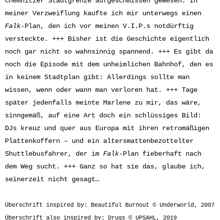
Chemnitzer Stadtgrenze aufgeschmissen gewesen. In
meiner Verzweiflung kaufte ich mir unterwegs einen
Falk
-Plan, den ich vor meinen V.I.P.s notdürftig
versteckte. +++ Bisher ist die Geschichte eigentlich
noch gar nicht so wahnsinnig spannend. +++ Es gibt da
noch die Episode mit dem unheimlichen Bahnhof, den es
in keinem Stadtplan gibt: Allerdings sollte man
wissen, wenn oder wann man verloren hat. +++ Tage
später jedenfalls meinte Marlene zu mir, das wäre,
sinngemäß, auf eine Art doch ein schlüssiges Bild:
DJs kreuz und quer aus Europa mit ihren retromäßigen
Plattenkoffern – und ein altersmattenbezottelter
Shuttlebusfahrer, der im
Falk
-Plan fieberhaft nach
dem Weg sucht. +++ Ganz so hat sie das, glaube ich,
seinerzeit nicht gesagt…
Überschrift inspired by: Beautiful Burnout © Underworld, 2007
Überschrift also inspired by: Drugs © UPSAHL, 2019