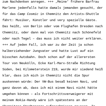
zum Nachdenken anregen. +++ ‚Meine‘ frühere Barfrau
Marlene jedenfalls hatte damals jemanden gesucht, der
für das
Camp Cosmic
in Chemnitz den Artists-Shuttle
fährt: Musiker, Künstler und very spezielle Gäste.
Das heißt, von Berlin oder vom Flughafen Dresden nach
Chemnitz, oder dann mal von Chemnitz nach Schönefeld
oder nach Tegel – das muss ich nicht weiter erklären.
+++ Auf jeden Fall, ich war zu der Zeit ja schon
halberziehender Jungvater und hatte Lust auf ein
bisschen Autobahn. Doch schon auf der allerersten
Tour von Neukölln, Ecke Karl-Marx-Straße Richtung
Süden, bei Kilometerstein 219, wurde mir siedend heiß
klar, dass ich mich in Chemnitz nicht die Spur
auskennen würde: Der VW-Bus besaß keinen Navi, und
ganz davon ab, dass ich mit einem Navi nicht hätte
umgehen können – als Fortschrittsverweigerer mit
meinem
Nokia
-Handy wäre ich spätestens an der