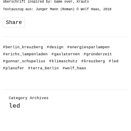
Überschrift inspired by: Game over, Krauts
Textauszug aus: Junger Mann (Roman) © Wolf Haas, 2018
Share
#
berlin_kreuzberg
#
design
#
energiesparlampen
#
erichs_lampenladen
#
gaslaternen
#
gründerzeit
#
gunnar_schupelius
#
klimaschutz
#
kreuzberg
#
led
#
planufer
#
terra_berlin
#
wolf_haas
Category Archives
led