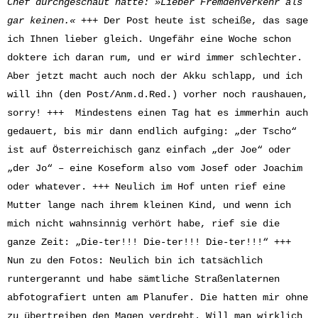
Chef
durchgeschaut hatte: »Lieber Fremdenverkehr als
gar keinen.«
+++ Der Post heute ist scheiße, das sage
ich Ihnen lieber gleich. Ungefähr eine Woche schon
doktere ich daran rum, und er wird immer schlechter.
Aber jetzt macht auch noch der Akku schlapp, und ich
will ihn (den Post/Anm.d.Red.) vorher noch raushauen,
sorry! +++ Mindestens einen Tag hat es immerhin auch
gedauert, bis mir dann endlich aufging: „der Tscho“
ist auf Österreichisch ganz einfach „der Joe“ oder
„der Jo“ – eine Koseform also vom Josef oder Joachim
oder whatever. +++ Neulich im Hof unten rief eine
Mutter lange nach ihrem kleinen Kind, und wenn ich
mich nicht wahnsinnig verhört habe, rief sie die
ganze Zeit: „Die-ter!!! Die-ter!!! Die-ter!!!“ +++
Nun zu den Fotos: Neulich bin ich tatsächlich
runtergerannt und habe sämtliche Straßenlaternen
abfotografiert unten am Planufer. Die hatten mir ohne
zu übertreiben den Magen verdreht. Will man wirklich