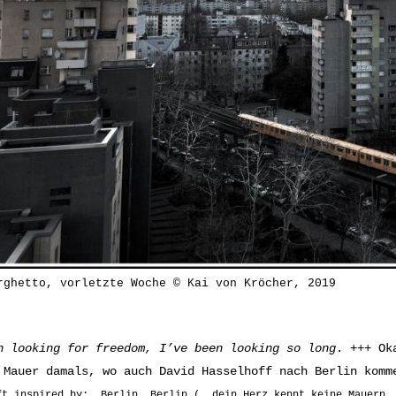
rghetto, vorletzte Woche © Kai von Kröcher, 2019
n looking for freedom,
I’ve been looking so long
. +++ Ok
 Mauer damals, wo auch David Hasselhoff nach Berlin komm
ft inspired by: Berlin, Berlin (… dein Herz kennt keine Mauern …