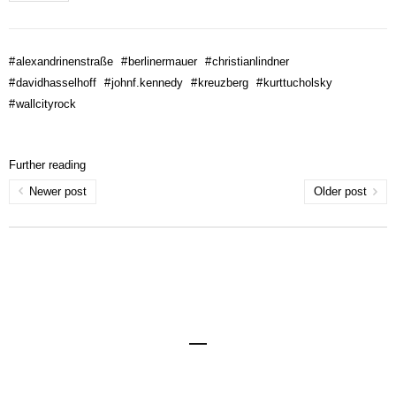
#
alexandrinenstraße
#
berlinermauer
#
christianlindner
#
davidhasselhoff
#
johnf.kennedy
#
kreuzberg
#
kurttucholsky
#
wallcityrock
Further reading
Newer post
Older post
Impressum
Kontakt
Datenschutzerklärung