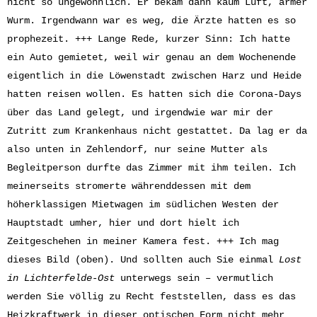
nicht so ungewöhnlich. Er bekam dann kaum Luft, armer
Wurm. Irgendwann war es weg, die Ärzte hatten es so
prophezeit. +++ Lange Rede, kurzer Sinn: Ich hatte
ein Auto gemietet, weil wir genau an dem Wochenende
eigentlich in die Löwenstadt zwischen Harz und Heide
hatten reisen wollen. Es hatten sich die Corona-Days
über das Land gelegt, und irgendwie war mir der
Zutritt zum Krankenhaus nicht gestattet. Da lag er da
also unten in Zehlendorf, nur seine Mutter als
Begleitperson durfte das Zimmer mit ihm teilen. Ich
meinerseits stromerte währenddessen mit dem
höherklassigen Mietwagen im südlichen Westen der
Hauptstadt umher, hier und dort hielt ich
Zeitgeschehen in meiner Kamera fest. +++ Ich mag
dieses Bild (oben). Und sollten auch Sie einmal
Lost
in Lichterfelde-Ost
unterwegs sein – vermutlich
werden Sie völlig zu Recht feststellen, dass es das
Heizkraftwerk in dieser optischen Form nicht mehr