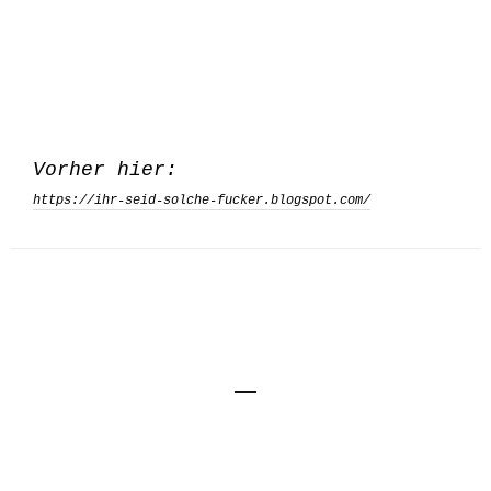
Vorher hier:
https://ihr-seid-solche-fucker.blogspot.com/
Impressum
Kontakt
Datenschutzerklärung
© Kai von Kröcher, Berlin