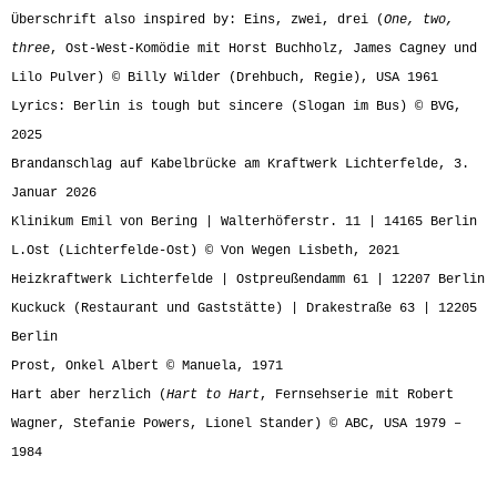
Überschrift also inspired by: Eins, zwei, drei (
One, two,
three
, Ost-West-Komödie mit Horst Buchholz, James Cagney und
Lilo Pulver) © Billy Wilder (Drehbuch, Regie), USA 1961
Lyrics: Berlin is tough but sincere (Slogan im Bus) © BVG,
2025
Brandanschlag auf Kabelbrücke am Kraftwerk Lichterfelde, 3.
Januar 2026
Klinikum Emil von Bering | Walterhöferstr. 11 | 14165 Berlin
L.Ost (Lichterfelde-Ost) © Von Wegen Lisbeth, 2021
Heizkraftwerk Lichterfelde | Ostpreußendamm 61 | 12207 Berlin
Kuckuck (Restaurant und Gaststätte) | Drakestraße 63 | 12205
Berlin
Prost, Onkel Albert © Manuela, 1971
Hart aber herzlich (
Hart to Hart
, Fernsehserie mit Robert
Wagner, Stefanie Powers, Lionel Stander) © ABC, USA 1979 –
1984