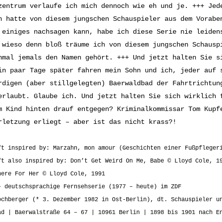
zentrum verlaufe ich mich dennoch wie eh und je. +++ Jed
h hatte von diesem jungschen Schauspieler aus dem Vorab
 einiges nachsagen kann, habe ich diese Serie nie leiden
 wieso denn bloß träume ich von diesem jungschen Schaus
nmal jemals den Namen gehört. +++ Und jetzt halten Sie s
in paar Tage später fahren mein Sohn und ich, jeder auf 
rdigen (aber stillgelegten) Baerwaldbad der Fahrtrichtun
erlaubt. Glaube ich. Und jetzt halten Sie sich wirklich 
m Kind hinten drauf entgegen? Kriminalkommissar Tom Kupf
rletzung erliegt – aber ist das nicht krass?!
ft inspired by: Marzahn, mon amour (Geschichten einer Fußpfleger
ft also inspired by: Don’t Get Weird On Me, Babe © Lloyd Cole, 1
here For Her © Lloyd Cole, 1991
– deutschsprachige Fernsehserie (1977 – heute) im ZDF
ochberger (* 3. Dezember 1982 in Ost-Berlin), dt. Schauspieler u
ad | Baerwalstraße 64 – 67 | 10961 Berlin | 1898 bis 1901 nach E