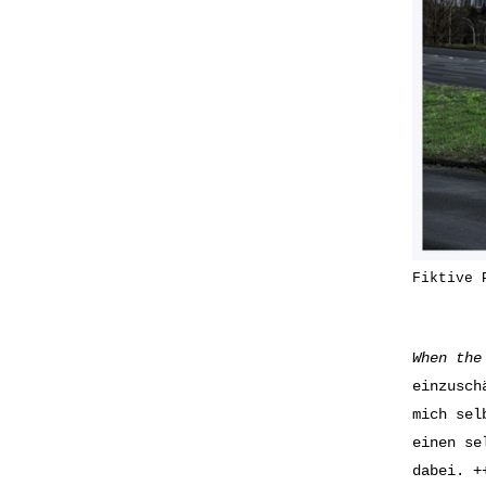
Fiktive 
When the
einzusch
mich sel
einen se
dabei. +