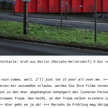
Postkarte: Gruß aus Berlin (Marzahn-Hellersdorf) © Kai v
 rain comes, w
ell, I’ll just let it pour a
ll over me
. ++
ätzen mir anzumaßen erlaube, werden Sie Ihre Filme vermu
bst zu den eher abgehängten Anhängern des linearen Ferns
ltsamen Traum. Das heißt, an den Traum selbst erinnere i
++ Hier geht es ja ab! +++ Marzahn im Frühling mag übri