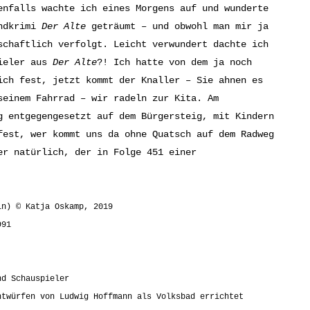
enfalls wachte ich eines Morgens auf und wunderte
endkrimi
Der Alte
geträumt – und obwohl man mir ja
schaftlich verfolgt. Leicht verwundert dachte ich
pieler aus
Der Alte
?! Ich hatte von dem ja noch
ich fest, jetzt kommt der Knaller – Sie ahnen es
seinem Fahrrad – wir radeln zur Kita. Am
g entgegengesetzt auf dem Bürgersteig, mit Kindern
fest, wer kommt uns da ohne Quatsch auf dem Radweg
er natürlich, der in Folge 451 einer
in) © Katja Oskamp, 2019
991
nd Schauspieler
ntwürfen von Ludwig Hoffmann als Volksbad errichtet