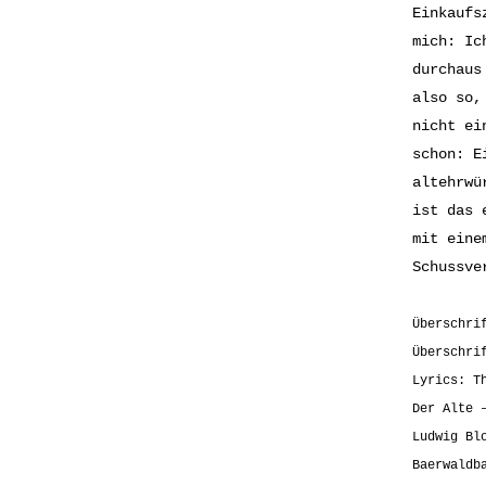
Einkaufs
mich: Ic
durchaus
also so,
nicht ei
schon: E
altehrwü
ist das 
mit eine
Schussve
Überschri
Überschri
Lyrics: T
Der Alte 
Ludwig Bl
Baerwaldb