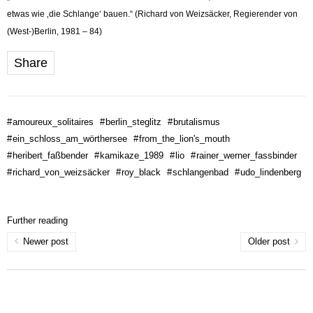
etwas wie ‚die Schlange‘ bauen.“ (Richard von Weizsäcker, Regierender von
(West-)Berlin, 1981 – 84)
Share
#
amoureux_solitaires
#
berlin_steglitz
#
brutalismus
#
ein_schloss_am_wörthersee
#
from_the_lion's_mouth
#
heribert_faßbender
#
kamikaze_1989
#
lio
#
rainer_werner_fassbinder
#
richard_von_weizsäcker
#
roy_black
#
schlangenbad
#
udo_lindenberg
Further reading
Newer post
Older post