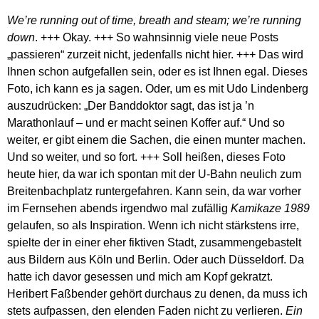
We’re running out of time, breath and steam; we’re running
down
. +++ Okay. +++ So wahnsinnig viele neue Posts
„passieren“ zurzeit nicht, jedenfalls nicht hier. +++ Das wird
Ihnen schon aufgefallen sein, oder es ist Ihnen egal. Dieses
Foto, ich kann es ja sagen. Oder, um es mit Udo Lindenberg
auszudrücken: „Der Banddoktor sagt, das ist ja ’n
Marathonlauf – und er macht seinen Koffer auf.“ Und so
weiter, er gibt einem die Sachen, die einen munter machen.
Und so weiter, und so fort. +++ Soll heißen, dieses Foto
heute hier, da war ich spontan mit der U-Bahn neulich zum
Breitenbachplatz runtergefahren. Kann sein, da war vorher
im Fernsehen abends irgendwo mal zufällig
Kamikaze 1989
gelaufen, so als Inspiration. Wenn ich nicht stärkstens irre,
spielte der in einer eher fiktiven Stadt, zusammengebastelt
aus Bildern aus Köln und Berlin. Oder auch Düsseldorf. Da
hatte ich davor gesessen und mich am Kopf gekratzt.
Heribert Faßbender gehört durchaus zu denen, da muss ich
stets aufpassen, den elenden Faden nicht zu verlieren.
Ein