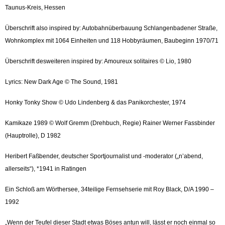
Taunus-Kreis, Hessen
Überschrift also inspired by: Autobahnüberbauung Schlangenbadener Straße,
Wohnkomplex mit 1064 Einheiten und 118 Hobbyräumen, Baubeginn 1970/71
Überschrift desweiteren inspired by: Amoureux solitaires © Lio, 1980
Lyrics: New Dark Age © The Sound, 1981
Honky Tonky Show © Udo Lindenberg & das Panikorchester, 1974
Kamikaze 1989 © Wolf Gremm (Drehbuch, Regie) Rainer Werner Fassbinder
(Hauptrolle), D 1982
Heribert Faßbender, deutscher Sportjournalist und -moderator („n’abend,
allerseits“), *1941 in Ratingen
Ein Schloß am Wörthersee, 34teilige Fernsehserie mit Roy Black, D/A 1990 –
1992
„Wenn der Teufel dieser Stadt etwas Böses antun will, lässt er noch einmal so