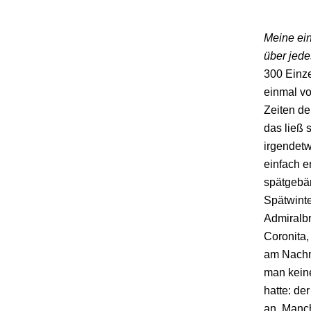
Meine ein
über jede
300 Einz
einmal vo
Zeiten de
das ließ 
irgendet
einfach e
spätgebär
Spätwinte
Admiralbr
Coronita,
am Nachmi
man keine
hatte: de
an. Manch