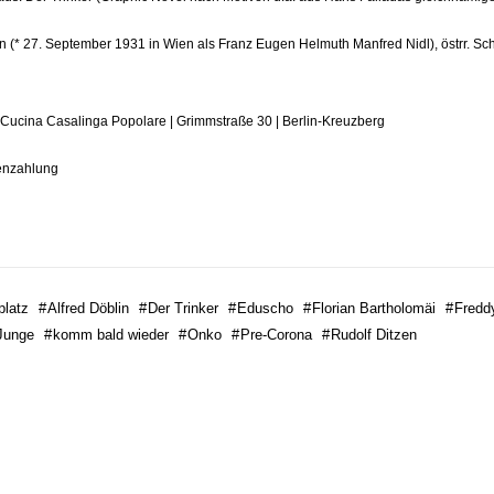
n (* 27. September 1931 in Wien als Franz Eugen Helmuth Manfred Nidl), östrr. S
| Cucina Casalinga Popolare | Grimmstraße 30 | Berlin-Kreuzberg
tenzahlung
platz
#
Alfred Döblin
#
Der Trinker
#
Eduscho
#
Florian Bartholomäi
#
Fredd
Junge
#
komm bald wieder
#
Onko
#
Pre-Corona
#
Rudolf Ditzen