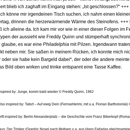
ert blieb ich zaghaft im Eingang stehen: „Ist geschlossen?“ +++
ich könne mir irgendeinen Tisch suchen, ich nahm einen klein
ertag, drinnen die herzerwärmende Wärme des Steinofens. ++
 ich alleine da. Ich kam mir vor wie in einer dieser Folgen i
ypen der aussieht wie Freddy Quinn und stümperhaft synchronis
h glaube, es war eine
Philadelphia
mit Pilzen. Irgendwann trate
ekt neben mir. Sie saßen in meinem Rücken, ich konnte mich ni
r oder sie habe kein Bargeld dabei*, der oder die andere meinte:
as Bild oben wirken und trinke entspannt eine Tasse Kaffee.
inspired by: Junge, komm bald wieder © Freddy Quinn, 1962
also inspired by: Tatort – Auf ewig Dein (Fernsehkrimi, mit u.a. Florian Bartholomäi
rift inspired by: Berlin Alexanderplatz – die Geschichte vom Franz Biberkopf (Roma
aus: Der Trinker (Graphic Novel nach Motiven u.a. aus Hans Falladas gleichnami