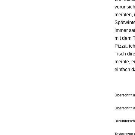
verunsich
meinten, 
Spätwint
immer saß
mit dem T
Pizza, ic
Tisch dir
meinte, e
einfach d
Überschrift 
Überschrift 
Bilduntersch
Textauszug 