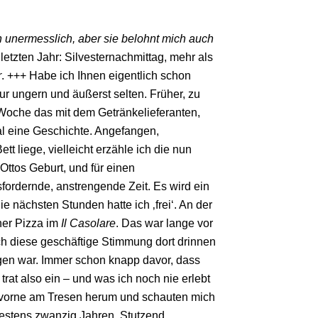
ch unermesslich, aber sie belohnt mich auch
letzten Jahr: Silvesternachmittag, mehr als
r
. +++ Habe ich Ihnen eigentlich schon
r ungern und äußerst selten. Früher, zu
 Woche das mit dem Getränkelieferanten,
al eine Geschichte. Angefangen,
t liege, vielleicht erzähle ich die nun
Ottos Geburt, und für einen
fordernde, anstrengende Zeit. Es wird ein
nächsten Stunden hatte ich ‚frei‘. An der
ner Pizza im
Il Casolare
. Das war lange vor
ch diese geschäftige Stimmung dort drinnen
gen war. Immer schon knapp davor, dass
at also ein – und was ich noch nie erlebt
ch vorne am Tresen herum und schauten mich
destens zwanzig Jahren. Stutzend