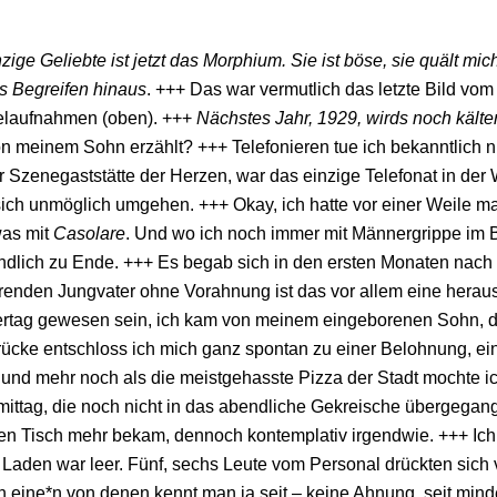
zige Geliebte ist jetzt das Morphium. Sie ist böse, sie quält mi
s Begreifen hinaus
. +++ Das war vermutlich das letzte Bild vom 
elaufnahmen (oben). +++
Nächstes Jahr, 1929, wirds noch kälte
n meinem Sohn erzählt? +++ Telefonieren tue ich bekanntlich nu
r Szenegaststätte der Herzen, war das einzige Telefonat in der
sich unmöglich umgehen. +++ Okay, ich hatte vor einer Weile m
was mit
Casolare
. Und wo ich noch immer mit Männergrippe im Bet
ndlich zu Ende. +++ Es begab sich in den ersten Monaten nach 
enden Jungvater ohne Vorahnung ist das vor allem eine heraus
rtag gewesen sein, ich kam von meinem eingeborenen Sohn, die 
ücke entschloss ich mich ganz spontan zu einer Belohnung, ei
 und mehr noch als die meistgehasste Pizza der Stadt mochte i
ttag, die noch nicht in das abendliche Gekreische übergegan
n Tisch mehr bekam, dennoch kontemplativ irgendwie. +++ Ich tr
r Laden war leer. Fünf, sechs Leute vom Personal drückten si
 eine*n von denen kennt man ja seit – keine Ahnung, seit min