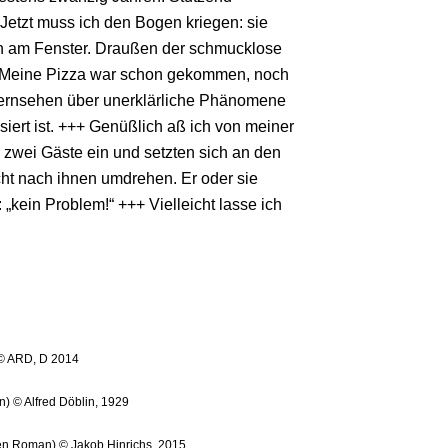
 Jetzt muss ich den Bogen kriegen: sie
en am Fenster. Draußen der schmucklose
+ Meine Pizza war schon gekommen, noch
m Fernsehen über unerklärliche Phänomene
iert ist. +++ Genüßlich aß ich von meiner
n zwei Gäste ein und setzten sich an den
cht nach ihnen umdrehen. Er oder sie
 „kein Problem!“ +++ Vielleicht lasse ich
) © ARD, D 2014
n) © Alfred Döblin, 1929
gen Roman) © Jakob Hinrichs, 2015