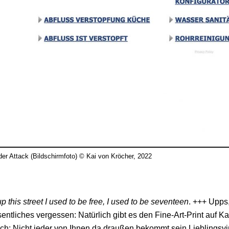
er Attack (Bildschirmfoto) © Kai von Kröcher, 2022
p this street
I used to be free,
I used to be seventeen
. +++ Upps,
ntliches vergessen: Natürlich gibt es den Fine-Art-Print auf K
sch:
Nicht
jeder von Ihnen da draußen bekommt sein Lieblingsvi