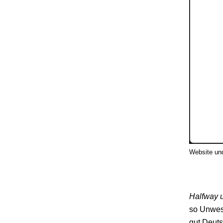
Website und
Halfway u
so Unwese
gut Deut