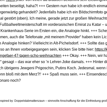
heiten beseitigt, haha?! +++ Gestern nun habe ich endlich einm
genwärtig gehandelt? Jedenfalls habe ich ein Bildschirmfoto 
al gestört (oben). Ich meine, gerade jetzt zur großen Weihnachts
Fußballweltmeisterschaft im vorderasischen Emirat zu Katar – u
 Krankenhaus-Serie im Ersten ein, die Analogie hinkt. +++ Sche
en, auch die Telefonate „mit meinem Provider“ haben kein Lich
 Analogie hinken? Vielleicht in Alt-Pichelsdorf. +++ Sollte da
lso an Ihnen vorbeigegangen sein, klicken Sie bitte hier:
https:/
ungefaer-47-tagen-scho-weihnachten
+++ Okay. +++ Nein, wir ha
?“ gesagt – das war eher so ’n Lehrer-Joke damals. +++ Hinter
ch übrigens Jewgeni Prigoschin, Putins Koch. Jedesmal, wenn 
enn bloß mit dem Merz?!‘ +++ Spaß muss sein. +++ Einsendeschl
onaro noch?
inspired by: Doppelstabmattenzaun – sinnvolle Anschaffung für die Einfriedung gr