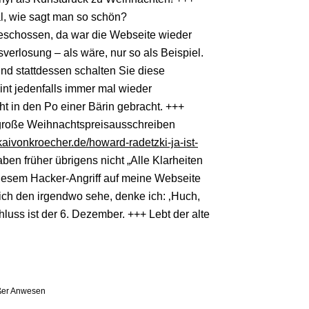
al, wie sagt man so schön?
geschossen, da war die Webseite wieder
verlosung – als wäre, nur so als Beispiel.
nd stattdessen schalten Sie diese
int jedenfalls immer mal wieder
t in den Po einer Bärin gebracht. +++
s große Weihnachtspreisausschreiben
/kaivonkroecher.de/howard-radetzki-ja-ist-
ben früher übrigens nicht „Alle Klarheiten
 diesem Hacker-Angriff auf meine Webseite
ich den irgendwo sehe, denke ich: ‚Huch,
uss ist der 6. Dezember. +++ Lebt der alte
oßer Anwesen