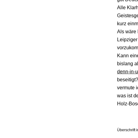
Alle Klar
Geistesge
kurz einm
Als wäre 
Leipziger
vorzukomm
Kann eine
bislang a
denn-in-
beseitigt
vermute i
was ist d
Holz-Bos
Überschrift 