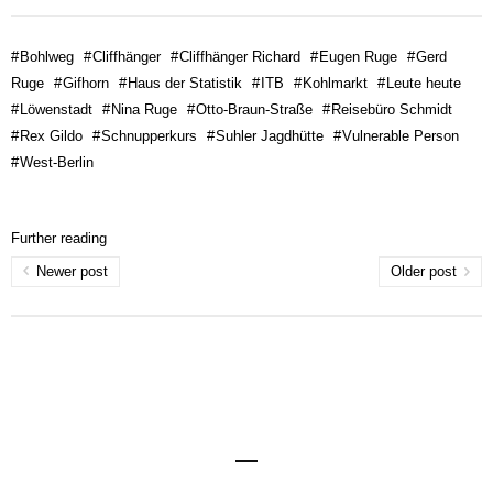
#
Bohlweg
#
Cliffhänger
#
Cliffhänger Richard
#
Eugen Ruge
#
Gerd
Ruge
#
Gifhorn
#
Haus der Statistik
#
ITB
#
Kohlmarkt
#
Leute heute
#
Löwenstadt
#
Nina Ruge
#
Otto-Braun-Straße
#
Reisebüro Schmidt
#
Rex Gildo
#
Schnupperkurs
#
Suhler Jagdhütte
#
Vulnerable Person
#
West-Berlin
Further reading
Newer post
Older post