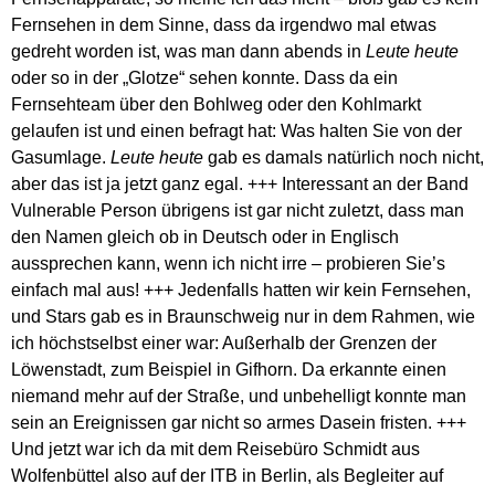
Fernsehen in dem Sinne, dass da irgendwo mal etwas
gedreht worden ist, was man dann abends in
Leute heute
oder so in der „Glotze“ sehen konnte. Dass da ein
Fernsehteam über den Bohlweg oder den Kohlmarkt
gelaufen ist und einen befragt hat: Was halten Sie von der
Gasumlage.
Leute heute
gab es damals natürlich noch nicht,
aber das ist ja jetzt ganz egal. +++ Interessant an der Band
Vulnerable Person übrigens ist gar nicht zuletzt, dass man
den Namen gleich ob in Deutsch oder in Englisch
aussprechen kann, wenn ich nicht irre – probieren Sie’s
einfach mal aus! +++ Jedenfalls hatten wir kein Fernsehen,
und Stars gab es in Braunschweig nur in dem Rahmen, wie
ich höchstselbst einer war: Außerhalb der Grenzen der
Löwenstadt, zum Beispiel in Gifhorn. Da erkannte einen
niemand mehr auf der Straße, und unbehelligt konnte man
sein an Ereignissen gar nicht so armes Dasein fristen. +++
Und jetzt war ich da mit dem Reisebüro Schmidt aus
Wolfenbüttel also auf der ITB in Berlin, als Begleiter auf