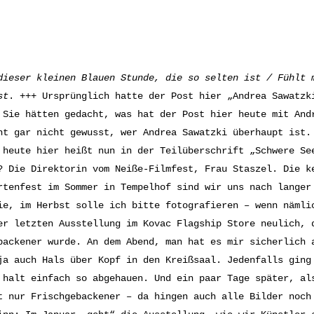
dieser kleinen Blauen Stunde, die so selten ist / Fühlt 
st
. +++ Ursprünglich hatte der Post hier „Andrea Sawatzk
 Sie hätten gedacht, was hat der Post hier heute mit And
ht gar nicht gewusst, wer Andrea Sawatzki überhaupt ist.
 heute hier heißt nun in der Teilüberschrift „Schwere Se
? Die Direktorin vom Neiße-Filmfest, Frau Staszel. Die k
rtenfest im Sommer in Tempelhof sind wir uns nach langer
ie, im Herbst solle ich bitte fotografieren – wenn nämli
er letzten Ausstellung im Kovac Flagship Store neulich, 
backener wurde. An dem Abend, man hat es mir sicherlich 
ja auch Hals über Kopf in den Kreißsaal. Jedenfalls ging
 halt einfach so abgehauen. Und ein paar Tage später, al
t nur Frischgebackener – da hingen auch alle Bilder noch