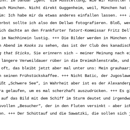
inn: Im Januar „geht“ die Ausstellung, wie wir Künstler 
ach München. Nicht direkt Guggenheim, weil, München hat 
im: Ich habe mir da etwas anderes einfallen lassen. +++ 
erbst sollte ich also den Dellwo fotografieren. Bloß, we
ich dachte an den Frankfurter
Tatort
-Kommissar Fritz Del
 im Nachhinein lustig. +++ Die Bilder werden in München 
n Abend im
Kooks
zu sehen, das ist der Club des kanadisch
g that Sticks
, Sie erinnern sich – meiner Meinung nach e
 längere Verweildauer rüber in die Dreimühlenstraße, un
 oft, das bleibt jetzt aber mal unter uns: Mein grauhaa
n seinen Frühstückskaffee. +++ Nicht Batic, der Jugoslaw
ißt „Schwere See“, in Wahrheit aber ist es der Alexander
ra gelaufen, um es mal scherzhaft auszudrücken. +++ Es 
 auf das Bild mit dem Schiff im Sturm deutet und irgendw
svollen „Besucher“, der in den Fluten versinkt – aber ic
en. +++ Der Schüttauf und die Sawatzki, die sollen sich 