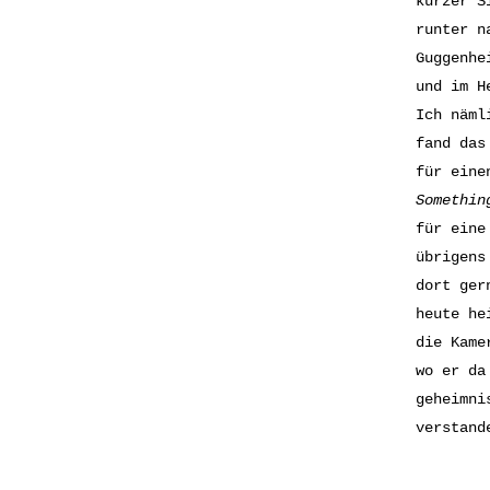
kurzer S
runter n
Guggenhe
und im H
Ich näml
fand das
für eine
Somethin
für eine
übrigens
dort ger
heute he
die Kame
wo er da
geheimni
verstand