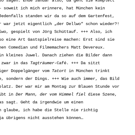
so sagen. Ende Januar also, da geht sie komplett
– soweit ich mich erinnere, hat München kein
Jedenfalls standen wir da so auf dem Gartenfest,
r war jetzt eigentlich „der Dellwo“ schon wieder?!
lwo, gespielt von Jörg Schüttauf. +++ Also, ich
so eine Art Gastspielreise machen: Erst sind sie
en Comedian und Filmemachers Matt Devereux.
in kleines Juwel. Danach ziehen die Bilder dann
d zwar in das
Tagträumer
-Café. +++ Da sitzt
riger Doppelgänger vom
Tatort
in München trinkt
e, sondern der Dings. +++ Wie auch immer, das Bild
platz. Der war mir am Montag zur Blauen Stunde vor
gibt in
Der Mann, der vom Himmel fiel
diese Szene,
as sagt. Geht da irgendwie um einen
h glaube, ich habe die Stelle nie richtig
ja übrigens nicht ausstehen können…