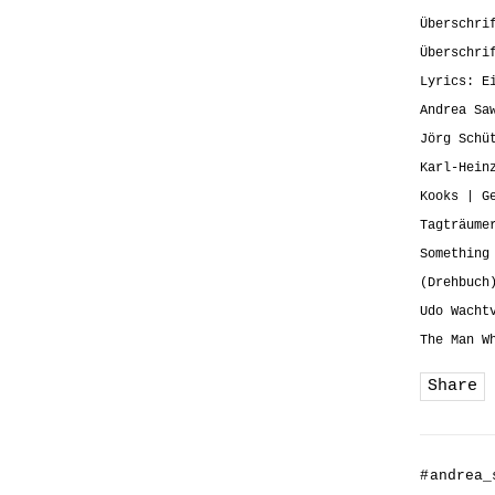
Überschri
Überschri
Lyrics: E
Andrea Sa
Jörg Schü
Karl-Hein
Kooks | G
Tagträume
Something
(Drehbuch
Udo Wacht
The Man W
Share
#
andrea_