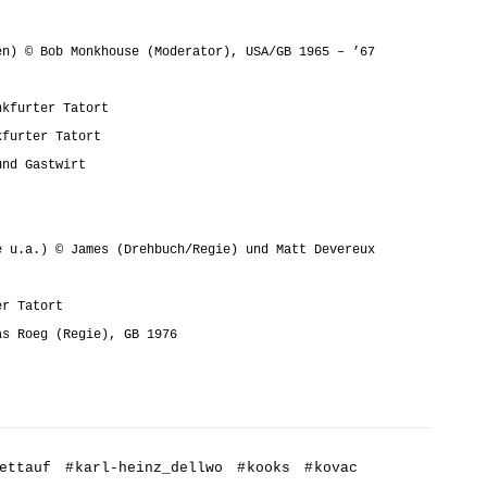
en) © Bob Monkhouse (Moderator), USA/GB 1965 – ’67
nkfurter Tatort
kfurter Tatort
und Gastwirt
e u.a.) © James (Drehbuch/Regie) und Matt Devereux
er Tatort
as Roeg (Regie), GB 1976
ettauf
#
karl-heinz_dellwo
#
kooks
#
kovac