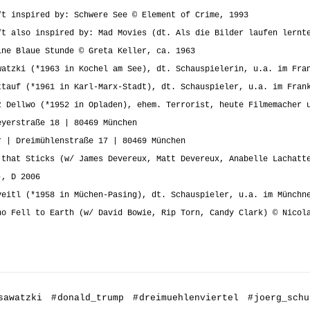
ft inspired by: Schwere See © Element of Crime, 1993
ft also inspired by: Mad Movies (dt. Als die Bilder laufen lernt
ine Blaue Stunde © Greta Keller, ca. 1963
watzki (*1963 in Kochel am See), dt. Schauspielerin, u.a. im Fra
ttauf (*1961 in Karl-Marx-Stadt), dt. Schauspieler, u.a. im Fran
z Dellwo (*1952 in Opladen), ehem. Terrorist, heute Filmemacher 
eyerstraße 18 | 80469 München
r | Dreimühlenstraße 17 | 80469 München
 that Sticks (w/ James Devereux, Matt Devereux, Anabelle Lachatt
), D 2006
veitl (*1958 in Müchen-Pasing), dt. Schauspieler, u.a. im Münchn
ho Fell to Earth (w/ David Bowie, Rip Torn, Candy Clark) © Nicol
sawatzki
#
donald_trump
#
dreimuehlenviertel
#
joerg_schu