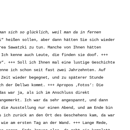
man sich so glücklich, weil man da in fernen
i“ heißen sollen, aber dann hätten Sie sich wieder
rea Sawatzki zu tun. Manche von Ihnen hätten
 Ich kenne auch Leute, die finden sie doof. +++
e“. +++ Soll ich Ihnen mal eine lustige Geschichte
enne ich schon seit fast zwei Jahrzehnten. Auf
 Zeit wieder begegnet, und zu späterer Stunde
ch der Dellwo kommt. +++ Apropos ‚Fotos‘: Die
das war ja, als ich im Anschluss direkt
angemerkt. Ich war da sehr angespannt, und dann
 die Ausstellung nur einen Abend, und am Ende bin
s ich zurück an den Ort des Geschehens kam, da war
 wie am ersten Tag an der Wand. +++ Lange Rede,