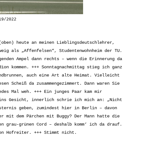
19/2022
(oben) heute an meinen Lieblingsdeutschlehrer,
weig als „Affenfelsen“, Studentenwohnheim der TU.
genden Ampel dann rechts – wenn die Erinnerung da
dion kommen. +++ Sonntagnachmittag stieg ich ganz
ndbrunnen, auch eine Art alte Heimat. Vielleicht
esen Scheiß da zusammengezimmert. Dann waren Sie
edes Mal weh. +++ Ein junges Paar kam mir
ins Gesicht, innerlich schrie ich mich an: „Nicht
sternis geben, zumindest hier in Berlin – davon
er mit dem Pärchen mit Buggy? Der Mann hatte die
en grau-grünen Cord – deshalb komm‘ ich da drauf.
on Hofreiter. +++ Stimmt nicht.