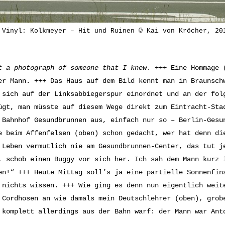
 Vinyl: Kolkmeyer – Hit und Ruinen © Kai von Kröcher, 20
t a photograph of someone that I knew
. +++ Eine Hommage 
er Mann. +++ Das Haus auf dem Bild kennt man in Braunsch
 sich auf der Linksabbiegerspur einordnet und an der fol
ügt, man müsste auf diesem Wege direkt zum Eintracht-Sta
 Bahnhof Gesundbrunnen aus, einfach nur so – Berlin-Gesu
e beim Affenfelsen (oben) schon gedacht, wer hat denn di
 Leben vermutlich nie am Gesundbrunnen-Center, das tut j
, schob einen Buggy vor sich her. Ich sah dem Mann kurz 
en!“ +++ Heute Mittag soll’s ja eine partielle Sonnenfin
 nichts wissen. +++ Wie ging es denn nun eigentlich weit
 Cordhosen an wie damals mein Deutschlehrer (oben), grob
 komplett allerdings aus der Bahn warf: der Mann war Ant