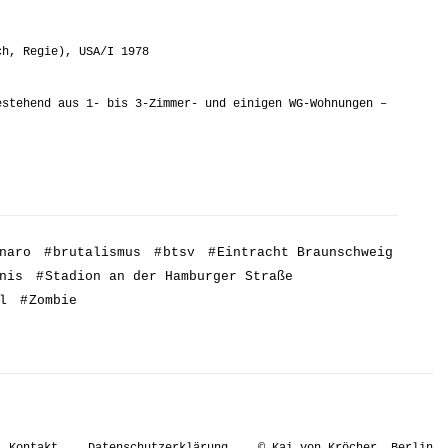
ch, Regie), USA/I 1978
estehend aus 1- bis 3-Zimmer- und einigen WG-Wohnungen –
naro
#
brutalismus
#
btsv
#
Eintracht Braunschweig
nis
#
Stadion an der Hamburger Straße
l
#
Zombie