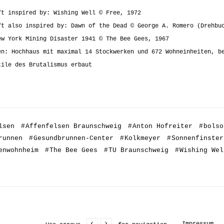
ft inspired by: Wishing Well © Free, 1972
ft also inspired by: Dawn of the Dead © George A. Romero (Drehbu
ew York Mining Disaster 1941 © The Bee Gees, 1967
en: Hochhaus mit maximal 14 Stockwerken und 672 Wohneinheiten, b
tile des Brutalismus erbaut
lsen
#
Affenfelsen Braunschweig
#
Anton Hofreiter
#
bolso
runnen
#
Gesundbrunnen-Center
#
Kolkmeyer
#
Sonnenfinster
enwohnheim
#
The Bee Gees
#
TU Braunschweig
#
Wishing Wel