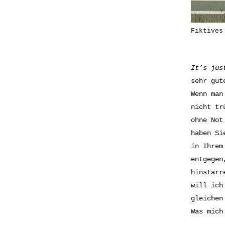
Fiktives
It’s jus
sehr gut
Wenn man
nicht tr
ohne Not
haben Si
in Ihrem
entgegen
hinstarr
will ich
gleichen
Was mich