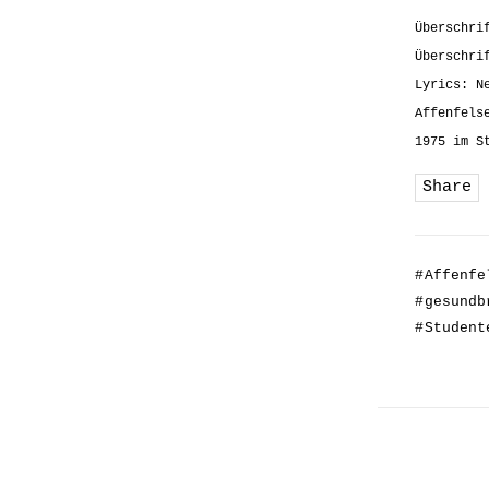
Überschri
Überschri
Lyrics:
N
Affenfels
1975 im S
Share
#
Affenfe
#
gesundb
#
Student