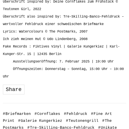
Überschrift inspired by: Deine Cornflakes zum Frühstück ©
Teutonen Girl, 2022
Überschrift also inspired by:
Tre-Skilling-Banco-Fehldruck
–
wertvoller Fehldruck einer schwedischen Briefmarke
Lyrics: Watercolours © The Postmarks, 2007
Ich zieh meinen Hut © Udo Lindenberg, 2008
Fake Records : Fiktives Vinyl | Galerie Kungerkiez | Karl-
Kunger-Str. 15 | 12435 Berlin
Ausstellungseröffnung: 7. Februar 2025 | 19:00 Uhr
Öffnungszeiten: Donnerstag – Sonntag, 15:00 Uhr – 19:00
Uhr
Share
#
Briefmarken
#
Cornflakes
#
Fehldruck
#
Fine Art
Print
#
Galerie Kungerkiez
#
Teutonengrill
#
The
Postmarks
#
Tre-Skilling-Banco-Fehldruck
#
Unikate