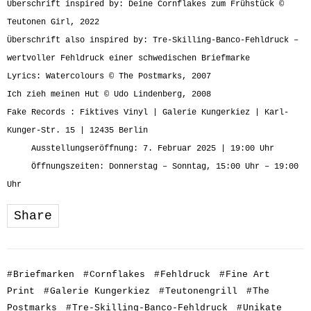
Überschrift inspired by: Deine Cornflakes zum Frühstück ©
Teutonen Girl, 2022
Überschrift also inspired by:
Tre-Skilling-Banco-Fehldruck
–
wertvoller Fehldruck einer schwedischen Briefmarke
Lyrics: Watercolours © The Postmarks, 2007
Ich zieh meinen Hut © Udo Lindenberg, 2008
Fake Records : Fiktives Vinyl | Galerie Kungerkiez | Karl-
Kunger-Str. 15 | 12435 Berlin
Ausstellungseröffnung: 7. Februar 2025 | 19:00 Uhr
Öffnungszeiten: Donnerstag – Sonntag, 15:00 Uhr – 19:00
Uhr
Share
#
Briefmarken
#
Cornflakes
#
Fehldruck
#
Fine Art
Print
#
Galerie Kungerkiez
#
Teutonengrill
#
The
Postmarks
#
Tre-Skilling-Banco-Fehldruck
#
Unikate