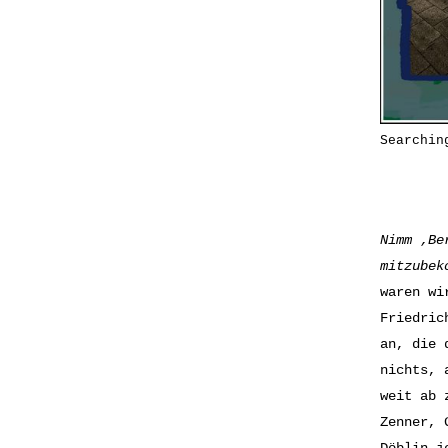
Searchin
Nimm ‚Be
mitzubek
waren wi
Friedric
an, die 
nichts, 
weit ab 
Zenner, 
Döblin j