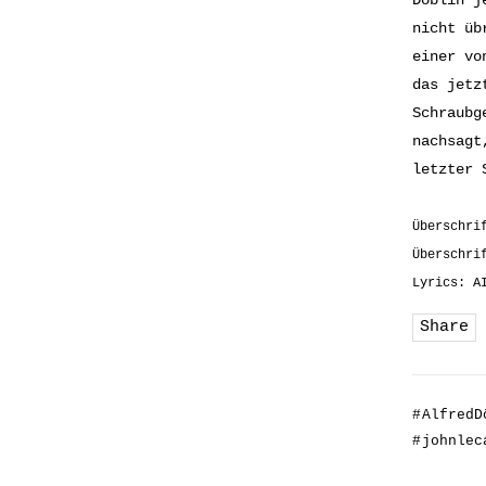
nicht üb
einer vo
das jetz
Schraubg
nachsagt
letzter 
Überschri
Überschri
Lyrics: A
Share
#
AlfredD
#
johnlec