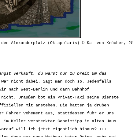
 den Alexanderplatz (Oktapolaris) © Kai von Kröcher, 202
ängst verkauft, du warst nur zu breit um das
 war nicht dabei. Sagt man doch so. Jedenfalls
wir nach West-Berlin und dann Bahnhof
 nicht. Draußen bot ein Privat-Taxi seine Dienste
ffiziellen mit anstehen. Die hatten ja drüben
er Fahrer vehement aus, stattdessen fuhr er uns
, im Keller versteckter Geheimtipp im alten Haus
worauf will ich jetzt eigentlich hinaus? +++
lles doch nur noch Mythos: toter Beton, mehr sei