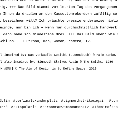
rig. +++ Das Bild stammt vom letzten Tag des vergangenen
n Ihnen da draußen an den Kassettenrekordern zufällig so
t bezeichnen will? Ich bräuchte pressierenderweise nämli
ewinde, nur bin ich – wenn man durchschnittlich handwerk
, dann habe ich mindestens drei. +++ Das Bild oben: wie 
Schluss. +++ Person, man, woman, camera, TV.
ft inspired by: Das verkaufte Gesicht (Jugendbuch) © Hajo Sanke,
ft also inspired by: Bigmouth Strikes Again © The Smiths, 1986
IM #@%!$ © The Aim of Design is to Define Space, 2019
öblin
#
berlinalexanderplatz
#
bigmouthstrikesagain
#
don
arré
#
oktapolaris
#
personmanwomancameratv
#
theaimofdes