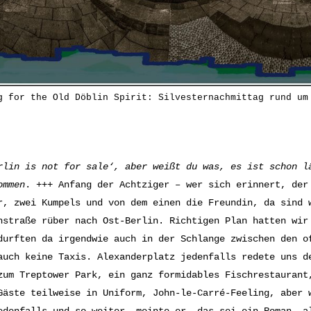
g for the Old Döblin Spirit: Silvesternachmittag rund um
rlin is not for sale‘, aber weißt du was, es ist schon l
ommen
. +++ Anfang der Achtziger – wer sich erinnert, der
r, zwei Kumpels und von dem einen die Freundin, da sind 
hstraße rüber nach Ost-Berlin. Richtigen Plan hatten wir
durften da irgendwie auch in der Schlange zwischen den o
auch keine Taxis. Alexanderplatz jedenfalls redete uns d
zum Treptower Park, ein ganz formidables Fischrestaurant
Gäste teilweise in Uniform, John-le-Carré-Feeling, aber 
edenfalls und so weiter, meinte er, das sei ein Roman, a