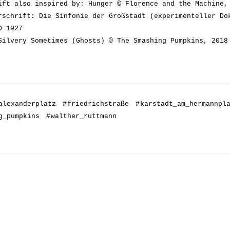
ift also inspired by: Hunger © Florence and the Machine,
rschrift: Die Sinfonie der Großstadt (experimenteller Do
D 1927
Silvery Sometimes (Ghosts) © The Smashing Pumpkins, 2018
alexanderplatz
#
friedrichstraße
#
karstadt_am_hermannpl
g_pumpkins
#
walther_ruttmann