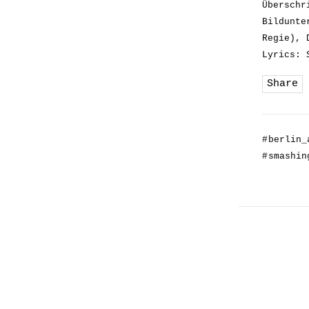
Überschr
Bildunte
Regie), 
Lyrics: 
Share
#
berlin_
#
smashin