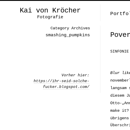
Kai von Kröcher
Portfo
Fotografie
Category Archives
Pove
smashing_pumpkins
SINFONIE
Blur lik
Vorher hier:
november
https://ihr-seid-solche-
fucker.blogspot.com/
langsam 
diesem J
Otto-„An
make it?
übrigens
Überschr