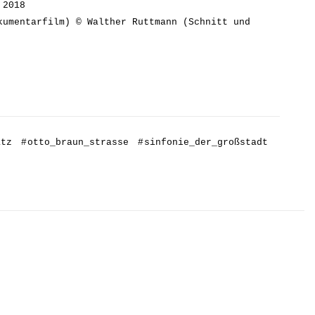
 2018
kumentarfilm) © Walther Ruttmann (Schnitt und
atz
#
otto_braun_strasse
#
sinfonie_der_großstadt