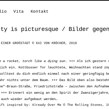
lio
Vita
Kontakt
rty is picturesque / Bilder gege
 EINER GROßSTADT © KAI VON KRÖCHER, 2018
e a rocket, torch like a dying sun
. +++ Als ich gestern 
lich ein. Kottbusser Tor leuchtete, Weihnachten stand zö
solltest du dich endlich einmal nach einer geringfügig b
ahr nichts unter dem Baum. +++ Das Bild oben also besteh
ne“-Braun-Straße, Friedrichstraße – zwischen den Aufnahm
 +++ Erinnert ein wenig an den Spirit der Zwanzigerjahre
 auch wieder aufgebaut werden…
ift inspired by: Already Over Me © The Rolling Stones, 1