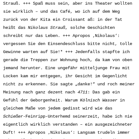
Strauß. +++ Spaß muss sein, aber ins Theater wollten
sie wirklich – und das Café, wo ich auf dem Weg
zurück von der Kita ein Croissant aß: in der Tat
heißt das
Nikolaus Strauß
, solche Geschichten
schreibt nur das Leben. +++ Apropos ‚Nikolaus‘:
vergessen Sie den Einsendeschluss bitte nicht, tolle
Gewinne warten auf Sie!* +++ Jedenfalls stapfte ich
gerade die Treppen zur Wohnung hoch, da kam von oben
jemand herunter. Eine ungefähr mitteljunge Frau mit
Locken kam mir entgegen, ihr Gesicht im Gegenlicht
nicht zu erkennen. Sie sagte „danke!“ und roch meiner
Meinung nach ganz dezent nach
4711
: Das gab ein
Gefühl der Geborgenheit. Warum
Kölnisch Wasser
in
gleichem Maße von jedem gedisst wird wie das
Schießer-
Feinripp-Unterhemd seinerzeit, habe ich nie
eigentlich wirklich verstanden – ein ausgezeichneter
Duft! +++ Apropos ‚Nikolaus‘: Langsam trudeln immer