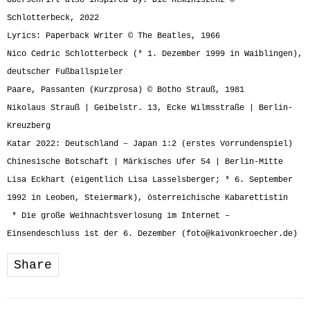
Überschrift also inspired by: Die Reminiszenz ©
Schlotterbeck, 2022
Lyrics: Paperback Writer © The Beatles, 1966
Nico Cedric Schlotterbeck (* 1. Dezember 1999 in Waiblingen),
deutscher Fußballspieler
Paare, Passanten (Kurzprosa) © Botho Strauß, 1981
Nikolaus Strauß | Geibelstr. 13, Ecke Wilmsstraße | Berlin-
Kreuzberg
Katar 2022: Deutschland – Japan 1:2 (erstes Vorrundenspiel)
Chinesische Botschaft | Märkisches Ufer 54 | Berlin-Mitte
Lisa Eckhart (eigentlich Lisa Lasselsberger; * 6. September
1992 in Leoben, Steiermark), österreichische Kabarettistin
* Die große Weihnachtsverlosung im Internet –
Einsendeschluss ist der 6. Dezember (
foto@kaivonkroecher.de
)
Share