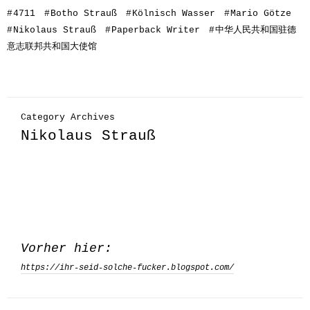
#
4711
#
Botho Strauß
#
Kölnisch Wasser
#
Mario Götze
#
Nikolaus Strauß
#
Paperback Writer
#
中华人民共和国驻德
意志联邦共和国大使馆
Category Archives
Nikolaus Strauß
Vorher hier:
https://ihr-seid-solche-fucker.blogspot.com/