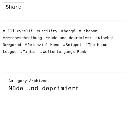
Share
#
Elli Pyrelli
#
Facility
#
hergé
#
Libanon
#
Metabeschreibung
#
Müde und deprimiert
#
Nischni
Nowgorod
#
Reiseziel Mond
#
Snippet
#
The Human
League
#
Tintin
#
Weltuntergangs-Funk
Category Archives
Müde und deprimiert