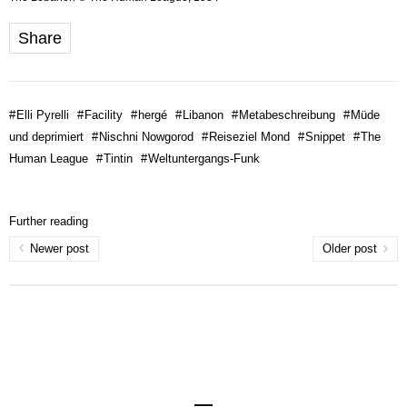
Share
#
Elli Pyrelli
#
Facility
#
hergé
#
Libanon
#
Metabeschreibung
#
Müde
und deprimiert
#
Nischni Nowgorod
#
Reiseziel Mond
#
Snippet
#
The
Human League
#
Tintin
#
Weltuntergangs-Funk
Further reading
Newer post
Older post