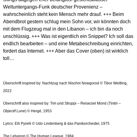
Weltuntergangs-Funk deutscher Provenienz –
wahrscheinlich steht kein Mensch mehr drauf. +++ Beim
Abendbrot gestern schlug mein Sohn vor, wir könnten doch
mit dem Flugzeug mal in den Libanon – ich bin da noch
unschlüssig. +++ Was ist eigentlich ein Snippet? Ich soll das
endlich bearbeiten – und eine Metabeschreibung einrichten,
fordert das Internet. +++ Aber das Cover (oben) ist wirklich
toll…
Überschrift inspired by: Nachtzug nach Nischni Nowgorod © Tibor Weitling,
2022
Überschrift also inspired by: Tim und Struppi – Reiseziel Mond (
Tintin
–
Objectif Lune
) © Hergé, 1953
Lyrics: Elli Pyrelli © Udo Lindenberg & das Panikorchester, 1975
The Lebanon © The Human League, 1984