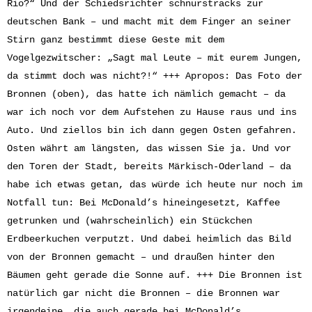
Rio?“ Und der Schiedsrichter schnurstracks zur
deutschen Bank – und macht mit dem Finger an seiner
Stirn ganz bestimmt diese Geste mit dem
Vogelgezwitscher: „Sagt mal Leute – mit eurem Jungen,
da stimmt doch was nicht?!“ +++ Apropos: Das Foto der
Bronnen (oben), das hatte ich nämlich gemacht – da
war ich noch vor dem Aufstehen zu Hause raus und ins
Auto. Und ziellos bin ich dann gegen Osten gefahren.
Osten währt am längsten, das wissen Sie ja. Und vor
den Toren der Stadt, bereits Märkisch-Oderland – da
habe ich etwas getan, das würde ich heute nur noch im
Notfall tun: Bei McDonald’s hineingesetzt, Kaffee
getrunken und (wahrscheinlich) ein Stückchen
Erdbeerkuchen verputzt. Und dabei heimlich das Bild
von der Bronnen gemacht – und draußen hinter den
Bäumen geht gerade die Sonne auf. +++ Die Bronnen ist
natürlich gar nicht die Bronnen – die Bronnen war
irgendeine, die auch gerade bei McDonald’s