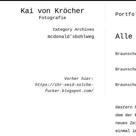
Kai von Kröcher
Portfo
Fotografie
Category Archives
Alle
mcdonald’sbohlweg
Braunsch
Braunsch
Vorher hier:
https://ihr-seid-solche-
Braunsch
fucker.blogspot.com/
Gestern 
dem der 
neues Ze
einmal i