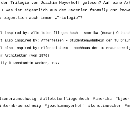
 der Trilogie von Joachim Meyerhoff gelesen? Auf eine Ar
++ Was ist eigentlich aus dem
Künstler formally not know
e eigentlich auch immer „Triologie“?
ft inspired by: Alle Toten fliegen hoch – Amerika (Roman) © Joac
ft also inspired by: Affenfelsen – Studentenwohnheim der TU Brau
ft also inspired by: Elfenbeinturm – Hochhaus der TU Braunschwei
ür Architektur (von 1976)
illy © Konstantin Wecker, 1977
lsenbraunschweig
#
alletotenfliegenhoch
#
amerika
#
bjoer
inturmbraunschweig
#
joachimmeyerhoff
#
konstinwecker
#
m