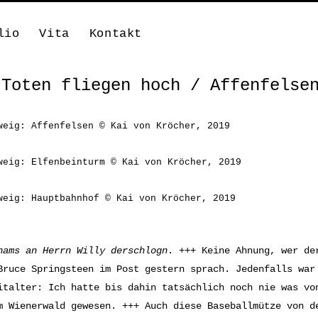
lio
Vita
Kontakt
 Toten fliegen hoch / Affenfelse
weig: Affenfelsen © Kai von Kröcher, 2019
weig: Elfenbeinturm © Kai von Kröcher, 2019
weig: Hauptbahnhof © Kai von Kröcher, 2019
hams an Herrn Willy derschlogn
. +++ Keine Ahnung, wer de
Bruce Springsteen im Post gestern sprach. Jedenfalls war
italter: Ich hatte bis dahin tatsächlich noch nie was vo
m Wienerwald gewesen. +++ Auch diese Baseballmütze von 