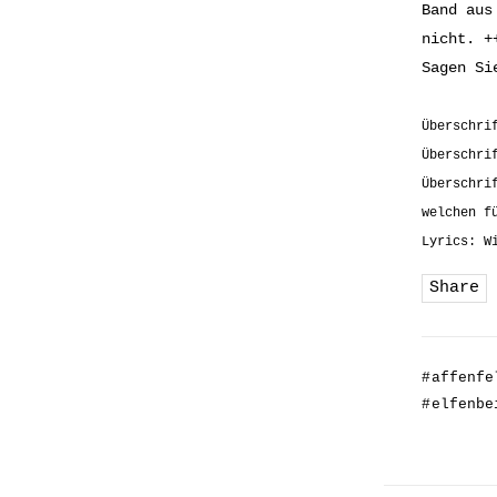
Band aus
nicht. +
Sagen Si
Überschri
Überschri
Überschri
welchen f
Lyrics: W
Share
#
affenfe
#
elfenbe