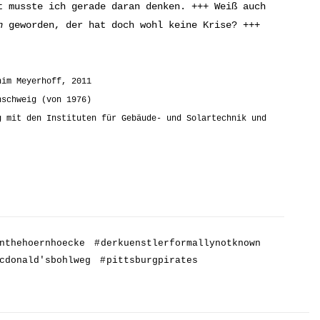
t musste ich gerade daran denken. +++ Weiß auch
n
geworden, der hat doch wohl keine Krise? +++
him Meyerhoff, 2011
nschweig (von 1976)
g mit den Instituten für Gebäude- und Solartechnik und
nthehoernhoecke
#
derkuenstlerformallynotknown
cdonald'sbohlweg
#
pittsburgpirates