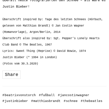
überall heute fotografierten den Schnee – als wäre es
Justin Bieber!
Überschrift inspired by: Tage des letzten Schnees (Hörbuch,
gelesen von Matthias Brandt) © Jan Costin Wagner
(Romanvorlage), Argon/Berlin, 2014
Überschrift also inspired by: Sgt. Pepper’s Lonely Hearts
Club Band © The Beatles, 1967
Lyrics: Sweet Thing (Reprise) © David Bowie, 1974
Justin Bieber (* 1994 in London)
(Fotos vom 30.3.2020)
Share
#
beatrixvonstorch
#
fußball
#
jancostinwagner
#
justinbieber
#
matthiasbrandt
#
schnee
#
thebeatles