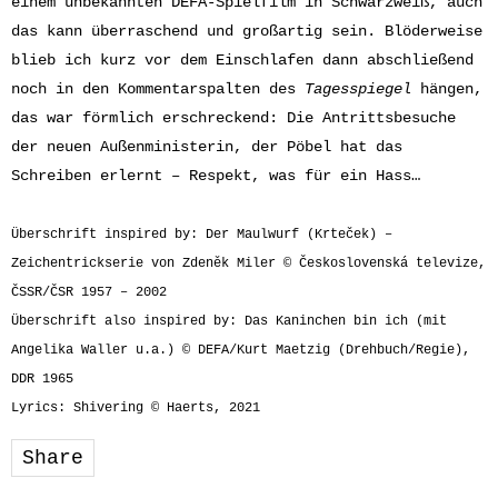
einem unbekannten DEFA-Spielfilm in Schwarzweiß, auch
das kann überraschend und großartig sein. Blöderweise
blieb ich kurz vor dem Einschlafen dann abschließend
noch in den Kommentarspalten des
Tagesspiegel
hängen,
das war förmlich erschreckend: Die Antrittsbesuche
der neuen Außenministerin, der Pöbel hat das
Schreiben erlernt – Respekt, was für ein Hass…
Überschrift inspired by: Der Maulwurf (Krteček) –
Zeichentrickserie von Zdeněk Miler © Československá televize,
ČSSR/ČSR 1957 – 2002
Überschrift also inspired by: Das Kaninchen bin ich (mit
Angelika Waller u.a.) © DEFA/Kurt Maetzig (Drehbuch/Regie),
DDR 1965
Lyrics: Shivering © Haerts, 2021
Share