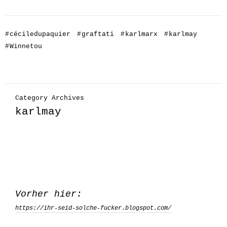
#
céciledupaquier
#
graftati
#
karlmarx
#
karlmay
#
Winnetou
Category Archives
karlmay
Vorher hier:
https://ihr-seid-solche-fucker.blogspot.com/