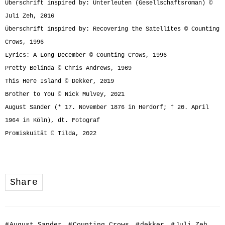
Überschrift inspired by: Unterleuten (Gesellschaftsroman) ©
Juli Zeh, 2016
Überschrift inspired by: Recovering the Satellites © Counting
Crows, 1996
Lyrics: A Long December © Counting Crows, 1996
Pretty Belinda © Chris Andrews, 1969
This Here Island © Dekker, 2019
Brother to You © Nick Mulvey, 2021
August Sander (* 17. November 1876 in Herdorf; † 20. April
1964 in Köln), dt. Fotograf
Promiskuität © Tilda, 2022
Share
#
August Sander
#
Counting Crows
#
dekker
#
Juli Zeh