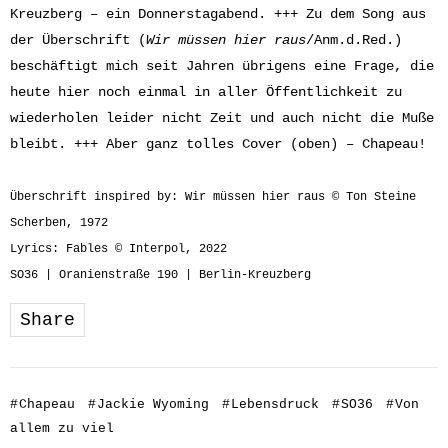
Kreuzberg – ein Donnerstagabend. +++ Zu dem Song aus
der Überschrift (
Wir müssen hier raus
/Anm.d.Red.)
beschäftigt mich seit Jahren übrigens eine Frage, die
heute hier noch einmal in aller Öffentlichkeit zu
wiederholen leider nicht Zeit und auch nicht die Muße
bleibt. +++ Aber ganz tolles Cover (oben) – Chapeau!
Überschrift inspired by: Wir müssen hier raus © Ton Steine
Scherben, 1972
Lyrics: Fables © Interpol, 2022
SO36 | Oranienstraße 190 | Berlin-Kreuzberg
Share
#
Chapeau
#
Jackie Wyoming
#
Lebensdruck
#
SO36
#
Von
allem zu viel