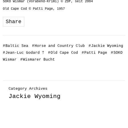
SOKO Wismar (Vorabend-Krimi) © ZDF, seit 2004
Old Cape Cod © Patti Page, 1957
Share
#
Baltic Sea
#
Horse and Country Club
#
Jackie Wyoming
#
Jean-Luc Godard †
#
Old Cape Cod
#
Patti Page
#
SOKO
Wismar
#
Wismarer Bucht
Category Archives
Jackie Wyoming