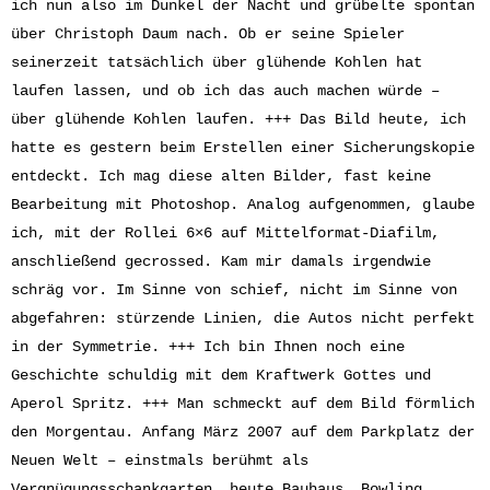
ich nun also im Dunkel der Nacht und grübelte spontan
über Christoph Daum nach. Ob er seine Spieler
seinerzeit tatsächlich über glühende Kohlen hat
laufen lassen, und ob ich das auch machen würde –
über glühende Kohlen laufen. +++ Das Bild heute, ich
hatte es gestern beim Erstellen einer Sicherungskopie
entdeckt. Ich mag diese alten Bilder, fast keine
Bearbeitung mit Photoshop. Analog aufgenommen, glaube
ich, mit der Rollei 6×6 auf Mittelformat-Diafilm,
anschließend gecrossed. Kam mir damals irgendwie
schräg vor. Im Sinne von schief, nicht im Sinne von
abgefahren: stürzende Linien, die Autos nicht perfekt
in der Symmetrie. +++ Ich bin Ihnen noch eine
Geschichte schuldig mit dem Kraftwerk Gottes und
Aperol Spritz. +++ Man schmeckt auf dem Bild förmlich
den Morgentau. Anfang März 2007 auf dem Parkplatz der
Neuen Welt – einstmals berühmt als
Vergnügungsschankgarten, heute Bauhaus, Bowling,