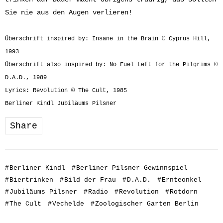
Sie nie aus den Augen verlieren!
Überschrift inspired by: Insane in the Brain © Cyprus Hill,
1993
Überschrift also inspired by: No Fuel Left for the Pilgrims ©
D.A.D., 1989
Lyrics: Revolution © The Cult, 1985
Berliner Kindl Jubiläums Pilsner
Share
#
Berliner Kindl
#
Berliner-Pilsner-Gewinnspiel
#
Biertrinken
#
Bild der Frau
#
D.A.D.
#
Ernteonkel
#
Jubiläums Pilsner
#
Radio
#
Revolution
#
Rotdorn
#
The Cult
#
Vechelde
#
Zoologischer Garten Berlin