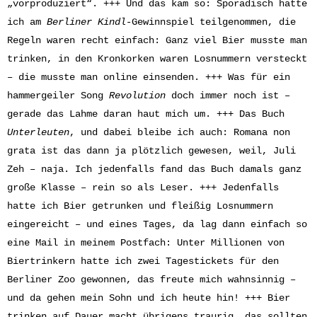
„vorproduziert“. +++ Und das kam so: Sporadisch hatte
ich am
Berliner Kindl
-Gewinnspiel teilgenommen, die
Regeln waren recht einfach: Ganz viel Bier musste man
trinken, in den Kronkorken waren Losnummern versteckt
– die musste man online einsenden. +++ Was für ein
hammergeiler Song
Revolution
doch immer noch ist –
gerade das Lahme daran haut mich um. +++ Das Buch
Unterleuten
, und dabei bleibe ich auch: Romana non
grata ist das dann ja plötzlich gewesen, weil, Juli
Zeh – naja. Ich jedenfalls fand das Buch damals ganz
große Klasse – rein so als Leser. +++ Jedenfalls
hatte ich Bier getrunken und fleißig Losnummern
eingereicht – und eines Tages, da lag dann einfach so
eine Mail in meinem Postfach: Unter Millionen von
Biertrinkern hatte ich zwei Tagestickets für den
Berliner Zoo gewonnen, das freute mich wahnsinnig –
und da gehen mein Sohn und ich heute hin! +++ Bier
trinken auf Dauer macht übrigens traurig, das sollten