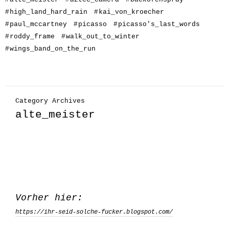
#
high_land_hard_rain
#
kai_von_kroecher
#
paul_mccartney
#
picasso
#
picasso's_last_words
#
roddy_frame
#
walk_out_to_winter
#
wings_band_on_the_run
Category Archives
alte_meister
Vorher hier:
https://ihr-seid-solche-fucker.blogspot.com/