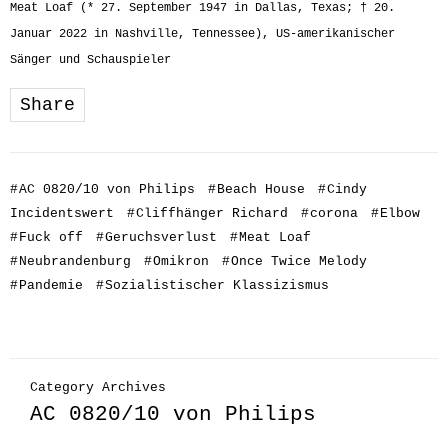
Meat Loaf (* 27. September 1947 in Dallas, Texas; † 20.
Januar 2022 in Nashville, Tennessee), US-amerikanischer
Sänger und Schauspieler
Share
#
AC 0820/10 von Philips
#
Beach House
#
Cindy
Incidentswert
#
Cliffhänger Richard
#
corona
#
Elbow
#
Fuck off
#
Geruchsverlust
#
Meat Loaf
#
Neubrandenburg
#
Omikron
#
Once Twice Melody
#
Pandemie
#
Sozialistischer Klassizismus
Category Archives
AC 0820/10 von Philips