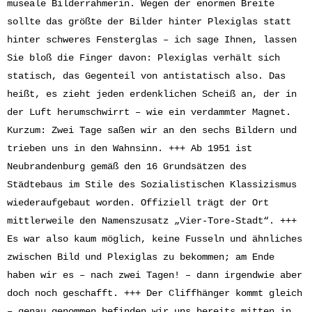
museale Bilderrahmerin. Wegen der enormen Breite
sollte das größte der Bilder hinter Plexiglas statt
hinter schweres Fensterglas – ich sage Ihnen, lassen
Sie bloß die Finger davon: Plexiglas verhält sich
statisch, das Gegenteil von antistatisch also. Das
heißt, es zieht jeden erdenklichen Scheiß an, der in
der Luft herumschwirrt – wie ein verdammter Magnet.
Kurzum: Zwei Tage saßen wir an den sechs Bildern und
trieben uns in den Wahnsinn. +++ Ab 1951 ist
Neubrandenburg gemäß den 16 Grundsätzen des
Städtebaus im Stile des Sozialistischen Klassizismus
wiederaufgebaut worden. Offiziell trägt der Ort
mittlerweile den Namenszusatz „Vier-Tore-Stadt“. +++
Es war also kaum möglich, keine Fusseln und ähnliches
zwischen Bild und Plexiglas zu bekommen; am Ende
haben wir es – nach zwei Tagen! – dann irgendwie aber
doch noch geschafft. +++ Der Cliffhänger kommt gleich
– genau genommen befinden wir uns bereits mitten in