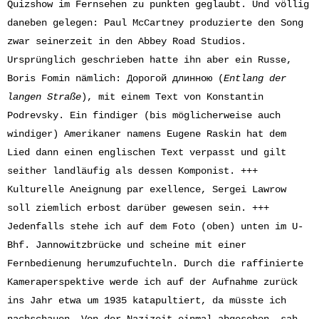
Quizshow im Fernsehen zu punkten geglaubt. Und völlig
daneben gelegen: Paul McCartney produzierte den Song
zwar seinerzeit in den Abbey Road Studios.
Ursprünglich geschrieben hatte ihn aber ein Russe,
Boris Fomin nämlich: Дорогой длинною (
Entlang der
langen Straße
), mit einem Text von Konstantin
Podrevsky. Ein findiger (bis möglicherweise auch
windiger) Amerikaner namens Eugene Raskin hat dem
Lied dann einen englischen Text verpasst und gilt
seither landläufig als dessen Komponist. +++
Kulturelle Aneignung par exellence, Sergei Lawrow
soll ziemlich erbost darüber gewesen sein. +++
Jedenfalls stehe ich auf dem Foto (oben) unten im U-
Bhf. Jannowitzbrücke und scheine mit einer
Fernbedienung herumzufuchteln. Durch die raffinierte
Kameraperspektive werde ich auf der Aufnahme zurück
ins Jahr etwa um 1935 katapultiert, da müsste ich
nachschauen. Von der Nazizeit einmal abgesehen, sah