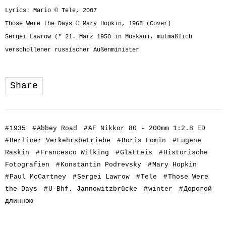
Lyrics: Mario © Tele, 2007
Those Were the Days © Mary Hopkin, 1968 (Cover)
Sergei Lawrow (* 21. März 1950 in Moskau), mutmaßlich
verschollener russischer Außenminister
Share
#
1935
#
Abbey Road
#
AF Nikkor 80 - 200mm 1:2.8 ED
#
Berliner Verkehrsbetriebe
#
Boris Fomin
#
Eugene
Raskin
#
Francesco Wilking
#
Glatteis
#
Historische
Fotografien
#
Konstantin Podrevsky
#
Mary Hopkin
#
Paul McCartney
#
Sergei Lawrow
#
Tele
#
Those Were
the Days
#
U-Bhf. Jannowitzbrücke
#
winter
#
Дорогой
длинною