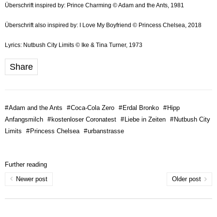
Überschrift inspired by: Prince Charming © Adam and the Ants, 1981
Überschrift also inspired by: I Love My Boyfriend © Princess Chelsea, 2018
Lyrics: Nutbush City Limits © Ike & Tina Turner, 1973
Share
#
Adam and the Ants
#
Coca-Cola Zero
#
Erdal Bronko
#
Hipp
Anfangsmilch
#
kostenloser Coronatest
#
Liebe in Zeiten
#
Nutbush City
Limits
#
Princess Chelsea
#
urbanstrasse
Further reading
Newer post
Older post