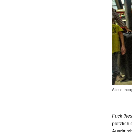
Aliens inco
Fuck the
plötzlich
Ausritt m