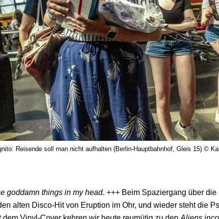
gnito: Reisende soll man nicht aufhalten (Berlin-Hauptbahnhof, Gleis 15) © Ka
se goddamn things in my head
. +++ Beim Spaziergang über die 
 den alten Disco-Hit von Eruption im Ohr, und wieder steht die
it dem Vinyl-Cover kehren wir heute reumütig zu den
Aliens inco