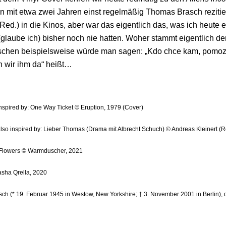
 mit etwa zwei Jahren einst regelmäßig Thomas Brasch rezitie
Red.) in die Kinos, aber war das eigentlich das, was ich heute 
r (glaube ich) bisher noch nie hatten. Woher stammt eigentlich 
schen beispielsweise würde man sagen: „Kdo chce kam, pomozm
n wir ihm da“ heißt…
inspired by: One Way Ticket © Eruption, 1979 (Cover)
also inspired by: Lieber Thomas (Drama mit Albrecht Schuch) © Andreas Kleinert (
d Flowers © Warmduscher, 2021
asha Qrella, 2020
h (* 19. Februar 1945 in Westow, New Yorkshire; † 3. November 2001 in Berlin), dt