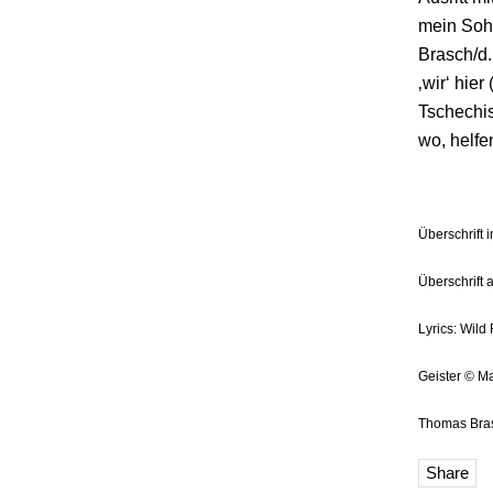
mein Sohn
Brasch/d.
‚wir‘ hie
Tschechi
wo, helfe
Überschrift 
Überschrift 
Lyrics: Wil
Geister © M
Thomas Brasc
Share