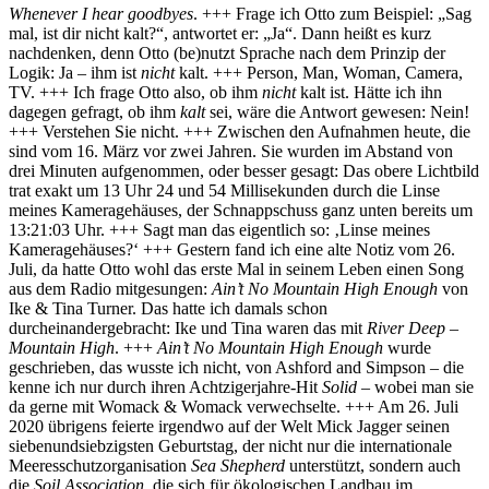
Whenever I hear goodbyes
. +++ Frage ich Otto zum Beispiel: „Sag
mal, ist dir nicht kalt?“, antwortet er: „Ja“. Dann heißt es kurz
nachdenken, denn Otto (be)nutzt Sprache nach dem Prinzip der
Logik: Ja – ihm ist
nicht
kalt. +++ Person, Man, Woman, Camera,
TV. +++ Ich frage Otto also, ob ihm
nicht
kalt ist. Hätte ich ihn
dagegen gefragt, ob ihm
kalt
sei, wäre die Antwort gewesen: Nein!
+++ Verstehen Sie nicht. +++ Zwischen den Aufnahmen heute, die
sind vom 16. März vor zwei Jahren. Sie wurden im Abstand von
drei Minuten aufgenommen, oder besser gesagt: Das obere Lichtbild
trat exakt um 13 Uhr 24 und 54 Millisekunden durch die Linse
meines Kameragehäuses, der Schnappschuss ganz unten bereits um
13:21:03 Uhr. +++ Sagt man das eigentlich so: ‚Linse meines
Kameragehäuses?‘ +++ Gestern fand ich eine alte Notiz vom 26.
Juli, da hatte Otto wohl das erste Mal in seinem Leben einen Song
aus dem Radio mitgesungen:
Ain’t No Mountain High Enough
von
Ike & Tina Turner. Das hatte ich damals schon
durcheinandergebracht: Ike und Tina waren das mit
River Deep –
Mountain High
. +++
Ain’t No Mountain High Enough
wurde
geschrieben, das wusste ich nicht, von Ashford and Simpson – die
kenne ich nur durch ihren Achtzigerjahre-Hit
Solid
– wobei man sie
da gerne mit Womack & Womack verwechselte. +++ Am 26. Juli
2020 übrigens feierte irgendwo auf der Welt Mick Jagger seinen
siebenundsiebzigsten Geburtstag, der nicht nur die internationale
Meeresschutzorganisation
Sea Shepherd
unterstützt, sondern auch
die
Soil Association
, die sich für ökologischen Landbau im