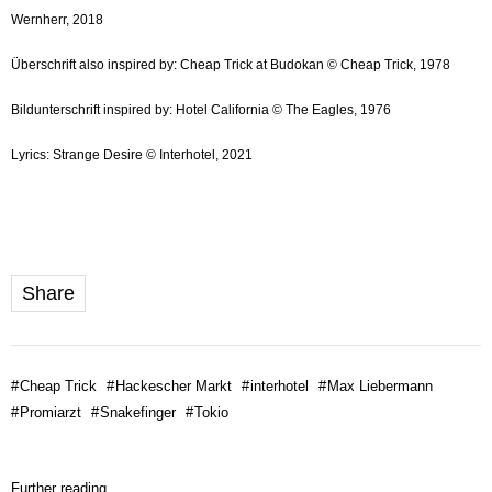
Wernherr, 2018
Überschrift also inspired by: Cheap Trick at Budokan © Cheap Trick, 1978
Bildunterschrift inspired by: Hotel California © The Eagles, 1976
Lyrics: Strange Desire © Interhotel, 2021
Share
#
Cheap Trick
#
Hackescher Markt
#
interhotel
#
Max Liebermann
#
Promiarzt
#
Snakefinger
#
Tokio
Further reading