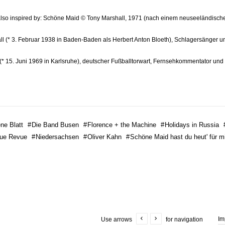
also inspired by: Schöne Maid © Tony Marshall, 1971 (nach einem neuseeländische
ll (* 3. Februar 1938 in Baden-Baden als Herbert Anton Bloeth), Schlagersänger 
(* 15. Juni 1969 in Karlsruhe), deutscher Fußballtorwart, Fernsehkommentator und 
ne Blatt
#
Die Band Busen
#
Florence + the Machine
#
Holidays in Russia
ue Revue
#
Niedersachsen
#
Oliver Kahn
#
Schöne Maid hast du heut' für m
Im
Use arrows
for navigation