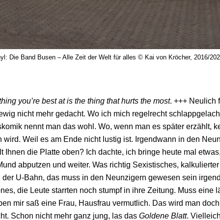
nyl: Die Band Busen – Alle Zeit der Welt für alles © Kai von Kröcher, 2016/20
hing you’re best at is the thing that hurts the most
. +++ Neulich 
ewig nicht mehr gedacht. Wo ich mich regelrecht schlappgelacht
skomik nennt man das wohl. Wo, wenn man es später erzählt, ke
h wird. Weil es am Ende nicht lustig ist. Irgendwann in den N
lt Ihnen die Platte oben? Ich dachte, ich bringe heute mal etwa
und abputzen und weiter. Was richtig Sexistisches, kalkulierter
in der U-Bahn, das muss in den Neunzigern gewesen sein irge
es, die Leute starrten noch stumpf in ihre Zeitung. Muss eine 
en mir saß eine Frau, Hausfrau vermutlich. Das wird man doch 
cht. Schon nicht mehr ganz jung, las das
Goldene Blatt
. Viellei