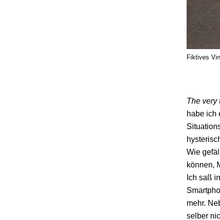
Fiktives Vi
The very t
habe ich 
Situation
hysterisc
Wie gefäl
können, M
Ich saß 
Smartphon
mehr. Neb
selber ni