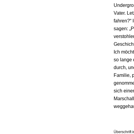
Undergrou
Vater. Le
fahren?“ 
sagen: „P
verstohle
Geschicht
Ich möcht
so lange 
durch, un
Familie, 
genommen,
sich eine
Marschall
weggehaue
Überschrift 