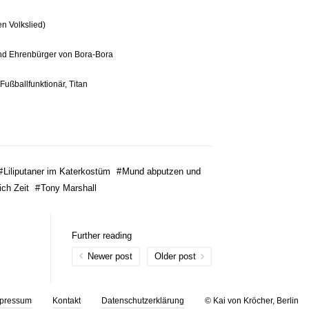
n Volkslied)
und Ehrenbürger von Bora-Bora
Fußballfunktionär, Titan
#
Liliputaner im Katerkostüm
#
Mund abputzen und
ich Zeit
#
Tony Marshall
Further reading
Newer post
Older post
pressum
Kontakt
Datenschutzerklärung
© Kai von Kröcher, Berlin