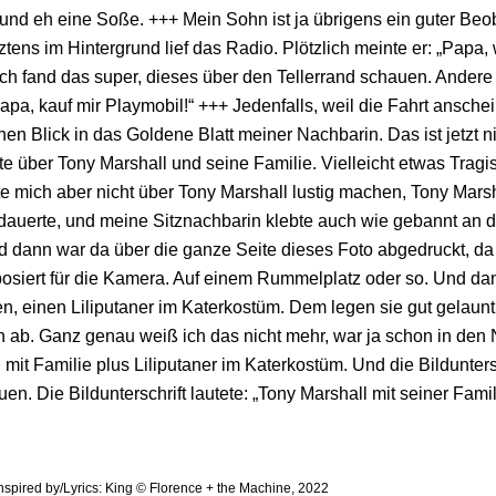
nd eh eine Soße. +++ Mein Sohn ist ja übrigens ein guter Beo
tztens im Hintergrund lief das Radio. Plötzlich meinte er: „Papa
Ich fand das super, dieses über den Tellerrand schauen. Andere
apa, kauf mir Playmobil!“ +++ Jedenfalls, weil die Fahrt ansche
nen Blick in das Goldene Blatt meiner Nachbarin. Das ist jetzt n
e über Tony Marshall und seine Familie. Vielleicht etwas Tragi
e mich aber nicht über Tony Marshall lustig machen, Tony Marsha
dauerte, und meine Sitznachbarin klebte auch wie gebannt an der
d dann war da über die ganze Seite dieses Foto abgedruckt, da
posiert für die Kamera. Auf einem Rummelplatz oder so. Und dan
 einen Liliputaner im Katerkostüm. Dem legen sie gut gelaunt 
n ab. Ganz genau weiß ich das nicht mehr, war ja schon in den
 mit Familie plus Liliputaner im Katerkostüm. Und die Bildunters
n. Die Bildunterschrift lautete: „Tony Marshall mit seiner Famil
inspired by/Lyrics: King © Florence + the Machine, 2022