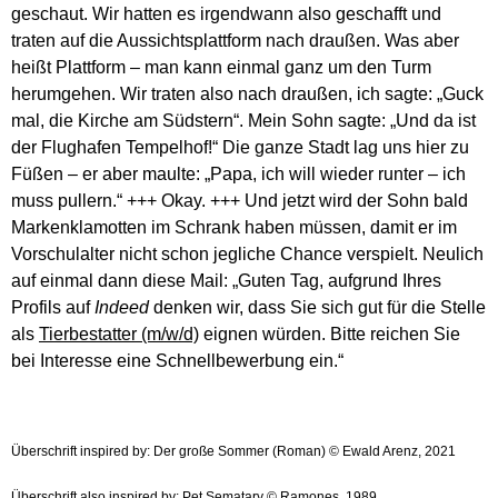
geschaut. Wir hatten es irgendwann also geschafft und
traten auf die Aussichtsplattform nach draußen. Was aber
heißt Plattform – man kann einmal ganz um den Turm
herumgehen. Wir traten also nach draußen, ich sagte: „Guck
mal, die Kirche am Südstern“. Mein Sohn sagte: „Und da ist
der Flughafen Tempelhof!“ Die ganze Stadt lag uns hier zu
Füßen – er aber maulte: „Papa, ich will wieder runter – ich
muss pullern.“ +++ Okay. +++ Und jetzt wird der Sohn bald
Markenklamotten im Schrank haben müssen, damit er im
Vorschulalter nicht schon jegliche Chance verspielt. Neulich
auf einmal dann diese Mail: „Guten Tag, aufgrund Ihres
Profils auf
Indeed
denken wir, dass Sie sich gut für die Stelle
als
Tierbestatter (m/w/d)
eignen würden. Bitte reichen Sie
bei Interesse eine Schnellbewerbung ein.“
Überschrift inspired by: Der große Sommer (Roman) © Ewald Arenz, 2021
Überschrift also inspired by: Pet Sematary © Ramones, 1989