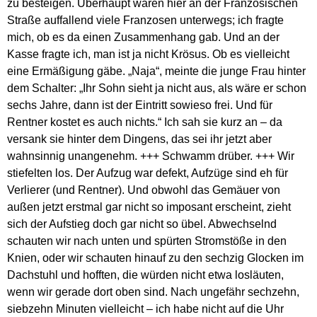
zu besteigen. Überhaupt waren hier an der Französischen
Straße auffallend viele Franzosen unterwegs; ich fragte
mich, ob es da einen Zusammenhang gab. Und an der
Kasse fragte ich, man ist ja nicht Krösus. Ob es vielleicht
eine Ermäßigung gäbe. „Naja“, meinte die junge Frau hinter
dem Schalter: „Ihr Sohn sieht ja nicht aus, als wäre er schon
sechs Jahre, dann ist der Eintritt sowieso frei. Und für
Rentner kostet es auch nichts.“ Ich sah sie kurz an – da
versank sie hinter dem Dingens, das sei ihr jetzt aber
wahnsinnig unangenehm. +++ Schwamm drüber. +++ Wir
stiefelten los. Der Aufzug war defekt, Aufzüge sind eh für
Verlierer (und Rentner). Und obwohl das Gemäuer von
außen jetzt erstmal gar nicht so imposant erscheint, zieht
sich der Aufstieg doch gar nicht so übel. Abwechselnd
schauten wir nach unten und spürten Stromstöße in den
Knien, oder wir schauten hinauf zu den sechzig Glocken im
Dachstuhl und hofften, die würden nicht etwa losläuten,
wenn wir gerade dort oben sind. Nach ungefähr sechzehn,
siebzehn Minuten vielleicht – ich habe nicht auf die Uhr