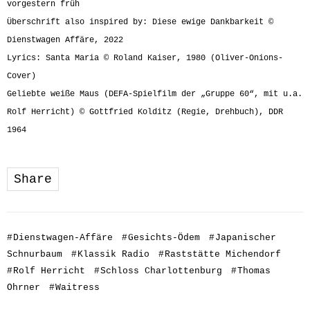
vorgestern früh
Überschrift also inspired by: Diese ewige Dankbarkeit ©
Dienstwagen Affäre, 2022
Lyrics: Santa Maria © Roland Kaiser, 1980 (Oliver-Onions-
Cover)
Geliebte weiße Maus (DEFA-Spielfilm der „Gruppe 60“, mit u.a.
Rolf Herricht) © Gottfried Kolditz (Regie, Drehbuch), DDR
1964
Share
#
Dienstwagen-Affäre
#
Gesichts-Ödem
#
Japanischer
Schnurbaum
#
Klassik Radio
#
Raststätte Michendorf
#
Rolf Herricht
#
Schloss Charlottenburg
#
Thomas
Ohrner
#
Waitress