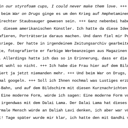
in our styrofoam cups,
I could never make them love
. +++
, beim
War on Drugs
ginge es um den Krieg auf Amphetaminen
lrechter Staubsauger gewesen sein. +++ Ganz nebenbei hab
, diesem amerikanischen Künstler. Ich hatte da diese Ide
afieren, Porträtserie daraus machen. Und dann fiel mir P
kriege. Der hatte in irgendeinem Zeitungsarchiv gearbeit
te, fotografierte er farbige Werbeanzeigen aus Magazinen
. Allerdings hatte ich das so in Erinnerung, dass er die
mt wohl so nicht. +++ Ich habe die Frau hier auf dem Bil
iert ja jetzt niemanden mehr. +++ Und beim War on Drugs,
mal googeln. +++ Soll ich Ihnen nochmal was Lustiges erz
-Bahn, und auf dem Bildschirm mit diesen Kurznachrichte
 Eine moderne Form, würde ich sagen: Eine moderne Form v
 irgendwas mit dem Dalai Lama. Der Dalai Lama hat dieses
rmale Mensch würde an Daliah Lavi denken, ich aber war v
t! Tage später wurde mir klar, ich hatte den mit Gandhi 