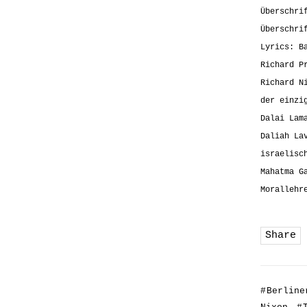
Überschri
Überschri
Lyrics: B
Richard P
Richard N
der einzi
Dalai Lam
Daliah La
israelisc
Mahatma G
Morallehr
Share
#
Berline