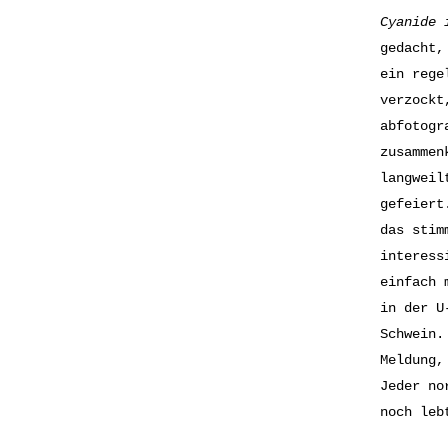
Cyanide 
gedacht
ein rege
verzockt
abfotogr
zusammen
langweil
gefeiert
das stim
interess
einfach 
in der U
Schwein.
Meldung,
Jeder no
noch leb