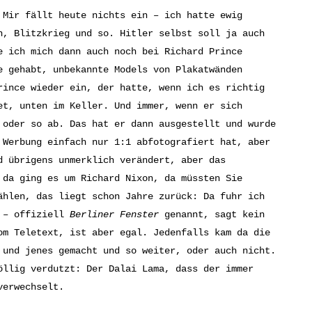
 Mir fällt heute nichts ein – ich hatte ewig
, Blitzkrieg und so. Hitler selbst soll ja auch
e ich mich dann auch noch bei Richard Prince
e gehabt, unbekannte Models von Plakatwänden
rince wieder ein, der hatte, wenn ich es richtig
et, unten im Keller. Und immer, wenn er sich
 oder so ab. Das hat er dann ausgestellt und wurde
 Werbung einfach nur 1:1 abfotografiert hat, aber
d übrigens unmerklich verändert, aber das
 da ging es um Richard Nixon, da müssten Sie
ählen, das liegt schon Jahre zurück: Da fuhr ich
n – offiziell
Berliner Fenster
genannt, sagt kein
om Teletext, ist aber egal. Jedenfalls kam da die
 und jenes gemacht und so weiter, oder auch nicht.
öllig verdutzt: Der Dalai Lama, dass der immer
verwechselt.