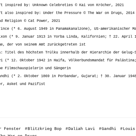
ft inspired by: Unknown Celebreties © Kai von Kröcher, 2021
ft also inspired by: Under the Pressure © The War on Drugs, 2014
ad Religion © Cat Power, 2021
rince (* 6. August 1949 in Panamakanalzone), US-amerikanischer M
ixon (* 9. Januar 1913 in Yorba Linda, Kalifornien; † 22. April 
ge, der von seinem Amt zurückgetreten ist
a: Titel des höchsten Trülku innerhalb der Hierarchie der Gelug-
vi (* 12. Oktober 1942 in Haifa,
Völkerbundsmandat für Palästina
he Filmschauspielerin und Sängerin
andhi (* 2. Oktober 1869 in Porbandar, Gujarat; † 30. Januar 194
er, Asket und Pazifist
r Fenster
#
Blitzkrieg Bop
#
Daliah Lavi
#
Gandhi
#
Louis