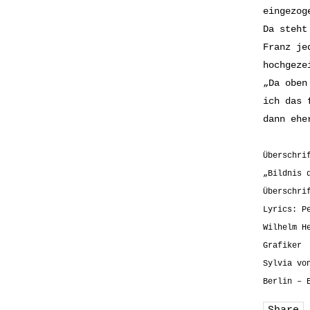
eingezog
Da steht
Franz je
hochgeze
„Da oben
ich das 
dann ehe
Überschri
„Bildnis 
Überschri
Lyrics: P
Wilhelm H
Grafiker
Sylvia vo
Berlin – 