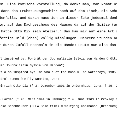
en. Eine komische Vorstellung, da denkt man, man kommt n
 dann das Frühstücksgeschirr noch auf dem Tisch, die Sch
denfalls, und daran muss ich an dieser Ecke jedesmal den
igt auf das Dachgeschoss des Hauses da auf der Spitze (a
 hatte Otto Dix sein Atelier.“ Das kam mir auf eine Art 
fertige Bild (oben) völlig misslungen. Mehrere Stunden a
r durch Zufall nochmals in die Hände: Heute nun also das
ft inspired by: Porträt der Journalistin Sylvia von Harden © Ott
der Journalistin Sylvia von Harden“)
ft also inspired by: The Whole of the Moon © The Waterboys, 1985
etrol Fumes © Billy Nomates, 2021
einrich Otto Dix (* 2. Dezember 1891 in Untermhaus, Gera; † 25. 
n Harden (* 28. März 1894 in Hamburg; † 4. Juni 1963 in Croxley 
Ecke Schönhauser (DEFA-Spielfilm) © Wolfgang Kohlhaase (Drehbuch