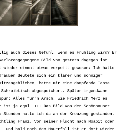
llig auch dieses Gefühl, wenn es Frühling wird? Er
verlorengegangene Bild von gestern dagegen ist
l wieder einmal etwas verpeilt gewesen: Ich hatte
draußen deutete sich ein klarer und sonniger
sitzengeblieben, hatte mir eine dampfende Tasse
 Schreibtisch abgespeichert. Später irgendwann
Spur: Alles für’n Arsch, wie Friedrich Merz es
r ist ja egal. +++ Das Bild von der Schönhauser
e Stunden hatte ich da an der Kreuzung gestanden.
chtling Franz. Vor seiner Flucht nach Moabit oder
 – und bald nach dem Mauerfall ist er dort wieder