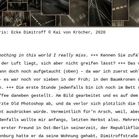
ris: Ecke Dimitroff © Kai von Kröcher, 2020
nothing in this world I really miss
. +++ Kennen Sie zufä
 der Luft liegt, sich aber nicht greifen lässt? +++ Das 
ann doch noch aufgetaucht (oben) – da war ich zuerst woh
– es war noch vor sieben in der Früh; in den Baumkronen 
n. +++ Die erste Stunde jedenfalls bin ich noch im Bett 
ffee daneben gestellt. Am Bild gearbeitet und es auf dem
rzte Old Photoshop ab, und da verlor sich plötzlich die 
ht ausdrücken würde. Vermeintlich für’n Arsch, weil, abe
denfalls wollte mir anfangs, letzten Herbst also. Mehrer
 erster Freund in Ost-Berlin seinerzeit, der Republikflü
enburg hatte er da seine Wohnung gehabt, Dimitroffstraße