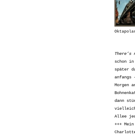
Oktapola
There’s 
schon in
später d
anfangs 
Morgen a
Bohnenka
dann stü
vielleic
Allee je
+++ Mein
Charlott