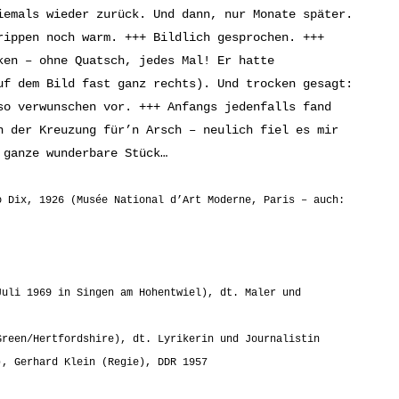
iemals wieder zurück. Und dann, nur Monate später.
rippen noch warm. +++ Bildlich gesprochen. +++
ken – ohne Quatsch, jedes Mal! Er hatte
uf dem Bild fast ganz rechts). Und trocken gesagt:
so verwunschen vor. +++ Anfangs jedenfalls fand
n der Kreuzung für’n Arsch – neulich fiel es mir
 ganze wunderbare Stück…
o Dix, 1926 (Musée National d’Art Moderne, Paris – auch:
Juli 1969 in Singen am Hohentwiel), dt. Maler und
Green/Hertfordshire), dt. Lyrikerin und Journalistin
), Gerhard Klein (Regie), DDR 1957