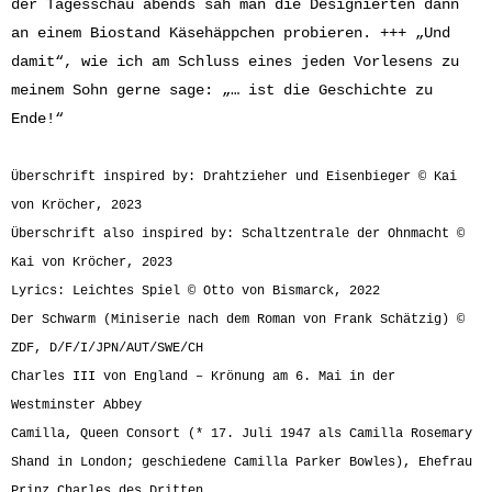
der Tagesschau abends sah man die Designierten dann
an einem Biostand Käsehäppchen probieren. +++ „Und
damit“, wie ich am Schluss eines jeden Vorlesens zu
meinem Sohn gerne sage: „… ist die Geschichte zu
Ende!“
Überschrift inspired by: Drahtzieher und Eisenbieger © Kai
von Kröcher, 2023
Überschrift also inspired by: Schaltzentrale der Ohnmacht ©
Kai von Kröcher, 2023
Lyrics: Leichtes Spiel © Otto von Bismarck, 2022
Der Schwarm (Miniserie nach dem Roman von Frank Schätzig) ©
ZDF, D/F/I/JPN/AUT/SWE/CH
Charles III von England – Krönung am 6. Mai in der
Westminster Abbey
Camilla, Queen Consort (* 17. Juli 1947 als Camilla Rosemary
Shand in London; geschiedene Camilla Parker Bowles), Ehefrau
Prinz Charles des Dritten