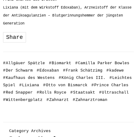
Lixiana (mit dem Wirkstoff Edoxaban), Arzneistoff der Klasse
der Antikoagulanzien – Blutgerinnungshemmer der jüngsten
Generation
Share
#
Allgäuer Spätzle
#
Biomarkt
#
Camilla Parker Bowles
#
Der Schwarm
#
Edoxaban
#
Frank Schätzimg
#
kadewe
#
Kaufhaus des Westens
#
König Charles III.
#
Leichtes
Spiel
#
Lixiana
#
Otto von Bismarck
#
Prince Charles
#
Red Snapper
#
Rolls Royce
#
Staatsakt
#
Ultraschall
#
Wittenbergplatz
#
Zahnarzt
#
Zahnarztroman
Category Archives