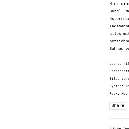
Hier ein
Berg). N
österrei
Tagesanb
alles mi
bezeichn
Sohnes v
Überschri
Überschri
Bildunter
Lyrics: N
Rocky Mou
Share