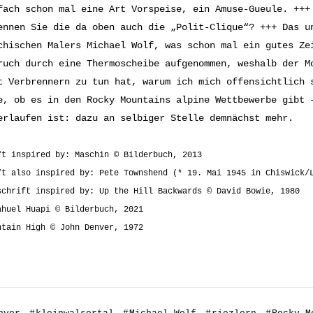
fach schon mal eine Art Vorspeise, ein Amuse-Gueule. +++
ennen Sie die da oben auch die „Polit-Clique“? +++ Das u
chischen Malers Michael Wolf, was schon mal ein gutes Ze
ruch durch eine Thermoscheibe aufgenommen, weshalb der M
t Verbrennern zu tun hat, warum ich mich offensichtlich 
e, ob es in den Rocky Mountains alpine Wettbewerbe gibt 
erlaufen ist: dazu an selbiger Stelle demnächst mehr.
ft inspired by: Maschin © Bilderbuch, 2013
ft also inspired by: Pete Townshend (* 19. Mai 1945 in Chiswick/
schrift inspired by: Up the Hill Backwards © David Bowie, 1980
ahuel Huapi © Bilderbuch, 2021
ntain High © John Denver, 1972