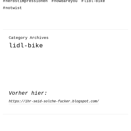
#
herbstimpressionen
#
howdareyou
#
lidl-bike
#
notwist
Category Archives
lidl-bike
Vorher hier:
https://ihr-seid-solche-fucker.blogspot.com/