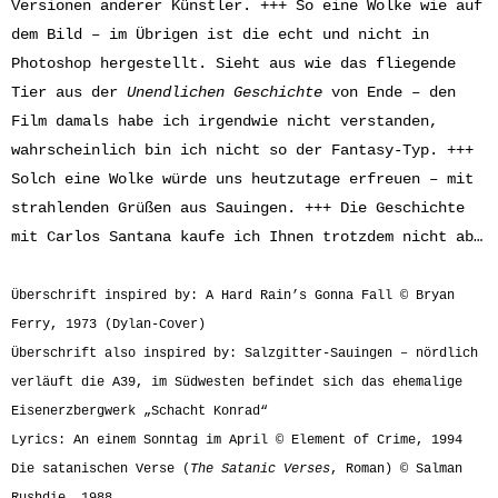
Versionen anderer Künstler. +++ So eine Wolke wie auf
dem Bild – im Übrigen ist die echt und nicht in
Photoshop hergestellt. Sieht aus wie das fliegende
Tier aus der
Unendlichen Geschichte
von Ende – den
Film damals habe ich irgendwie nicht verstanden,
wahrscheinlich bin ich nicht so der Fantasy-Typ. +++
Solch eine Wolke würde uns heutzutage erfreuen – mit
strahlenden Grüßen aus Sauingen. +++ Die Geschichte
mit Carlos Santana kaufe ich Ihnen trotzdem nicht ab…
Überschrift inspired by: A Hard Rain’s Gonna Fall © Bryan
Ferry, 1973 (Dylan-Cover)
Überschrift also inspired by: Salzgitter-Sauingen – nördlich
verläuft die A39, im Südwesten befindet sich das ehemalige
Eisenerzbergwerk „Schacht Konrad“
Lyrics: An einem Sonntag im April © Element of Crime, 1994
Die satanischen Verse (
The Satanic Verses
, Roman) © Salman