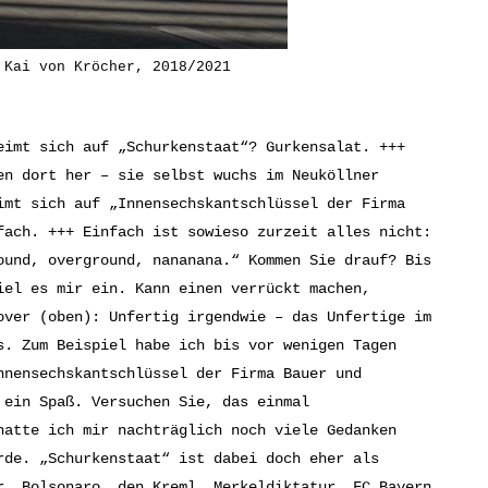
 Kai von Kröcher, 2018/2021
eimt sich auf „Schurkenstaat“? Gurkensalat. +++
en dort her – sie selbst wuchs im Neuköllner
imt sich auf „Innensechskantschlüssel der Firma
fach. +++ Einfach ist sowieso zurzeit alles nicht:
ound, overground, nananana.“ Kommen Sie drauf? Bis
iel es mir ein. Kann einen verrückt machen,
over (oben): Unfertig irgendwie – das Unfertige im
s. Zum Beispiel habe ich bis vor wenigen Tagen
nnensechskantschlüssel der Firma Bauer und
 ein Spaß. Versuchen Sie, das einmal
hatte ich mir nachträglich noch viele Gedanken
rde. „Schurkenstaat“ ist dabei doch eher als
r, Bolsonaro, den Kreml, Merkeldiktatur, FC Bayern