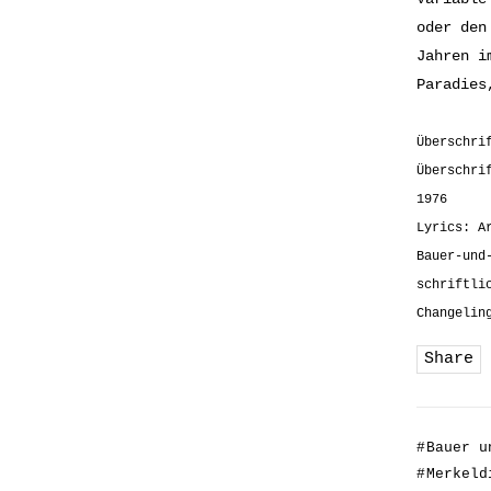
oder den
Jahren i
Paradies
Überschri
Überschri
1976
Lyrics: A
Bauer-und
schriftli
Changelin
Share
#
Bauer u
#
Merkeld