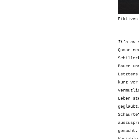
Fiktives
It’s so 
Qamar ne
Schiller
Bauer un
Letztens
kurz vor
vermutli
Leben st
geglaubt
Schaurte
auszuspr
gemacht.
Variable