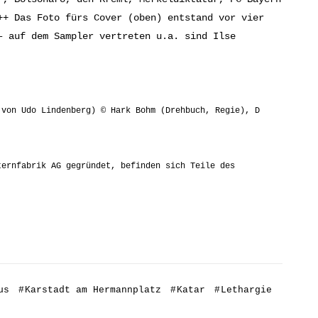
++ Das Foto fürs Cover (oben) entstand vor vier
– auf dem Sampler vertreten u.a. sind Ilse
 von Udo Lindenberg) © Hark Bohm (Drehbuch, Regie), D
ternfabrik AG gegründet, befinden sich Teile des
us
#
Karstadt am Hermannplatz
#
Katar
#
Lethargie