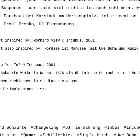
 Bosporus – das macht vielleicht alles noch schlimmer. +
m Parkhaus bei Karstadt am Hermannplatz, tolle Location 
, Erdal Bronko, DJ Tiernahrung…
ft inspired by: Morning View © Incubus, 2001
ft also inspired by: Nordsee ist Mordsee (mit Uwe Bohm und Musik
re You In? © Incubus, 2001
-Schaurte-Werke in Neuss: 1876 als Rheinische Schrauben- und Mut
chen Nachlasses im Stadtarchiv Neuss
g © Simple Minds, 1979
nd Schaurte
#
Changeling
#
DJ Tiernahrung
#
Inbus
#
Incub
iktatur
#
Qamar
#
Schillerkiez
#
Simple Minds
#
Uwe Bohm