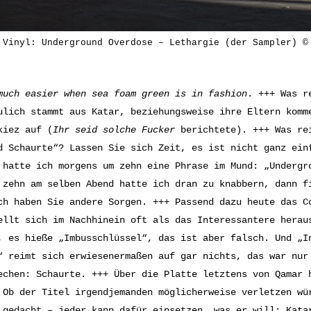
 Vinyl: Underground Overdose – Lethargie (der Sampler) ©
much easier w
hen sea foam green is in fashion
. +++ Was r
ulich stammt aus Katar, beziehungsweise ihre Eltern komm
kiez auf (
Ihr seid solche Fucker
berichtete
). +++ Was re
d Schaurte“? Lassen Sie sich Zeit, es ist nicht ganz ein
 hatte ich morgens um zehn eine Phrase im Mund: „Undergr
 zehn am selben Abend hatte ich dran zu knabbern, dann f
ch haben Sie andere Sorgen. +++ Passend dazu heute das C
ellt sich im Nachhinein oft als das Interessantere herau
, es hieße „Imbusschlüssel“, das ist aber falsch. Und „I
“ reimt sich erwiesenermaßen auf gar nichts, das war nur
echen: Schaurte. +++ Über die Platte letztens von Qamar 
 Ob der Titel irgendjemanden möglicherweise verletzen wü
 gedacht – jeder kann dafür einsetzen, was er will: Kata