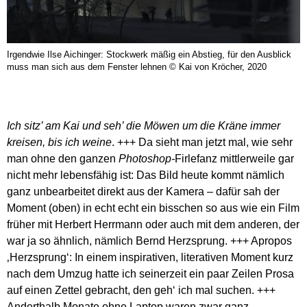
Irgendwie Ilse Aichinger: Stockwerk mäßig ein Abstieg, für den Ausblick
muss man sich aus dem Fenster lehnen © Kai von Kröcher, 2020
Ich sitz’ am Kai
und seh’ die Möwen um die Kräne
immer
kreisen,
bis ich weine
. +++ Da sieht man jetzt mal, wie sehr
man ohne den ganzen
Photoshop-
Firlefanz mittlerweile gar
nicht mehr lebensfähig ist: Das Bild heute kommt nämlich
ganz unbearbeitet direkt aus der Kamera – dafür sah der
Moment (oben) in echt echt ein bisschen so aus wie ein Film
früher mit Herbert Herrmann oder auch mit dem anderen, der
war ja so ähnlich, nämlich Bernd Herzsprung. +++ Apropos
‚Herzsprung‘: In einem inspirativen, literativen Moment kurz
nach dem Umzug hatte ich seinerzeit ein paar Zeilen Prosa
auf einen Zettel gebracht, den geh‘ ich mal suchen. +++
Anderthalb Monate ohne Laptop waren zwar ganz