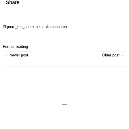
Share
#
bjoern_the_hoern
#
kai
#
urbanhafen
Further reading
Newer post
Older post
Impressum
Kontakt
Datenschutzerklärung