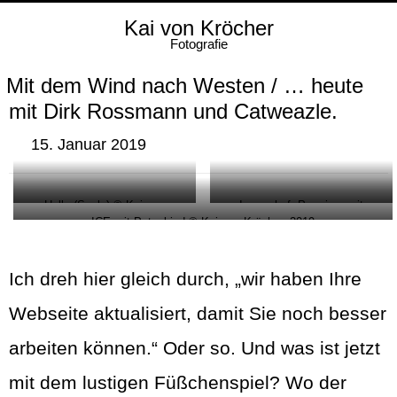
Kai von Kröcher
Fotografie
Mit dem Wind nach Westen / … heute
mit Dirk Rossmann und Catweazle.
15. Januar 2019
Halle (Saale) © Kai von
Immenhof, Premiere mit
ICE mit Patenkind © Kai von Kröcher, 2019
Kröcher, 2019
Patenkind © Kai von Kröcher,
2019
Ich dreh hier gleich durch, „wir haben Ihre
Webseite aktualisiert, damit Sie noch besser
arbeiten können.“ Oder so. Und was ist jetzt
mit dem lustigen Füßchenspiel? Wo der